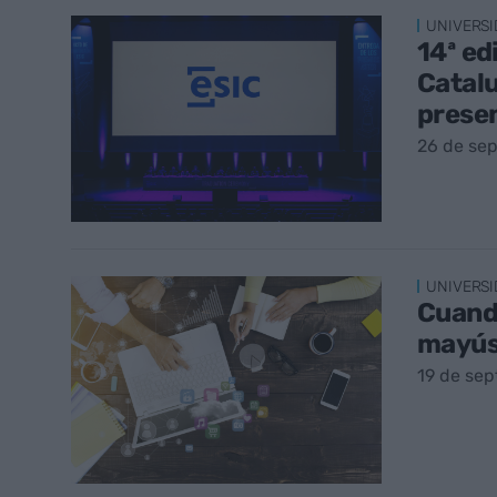
UNIVERSI
14ª ed
Catalu
prese
26 de se
UNIVERSI
Cuando
mayús
19 de sep