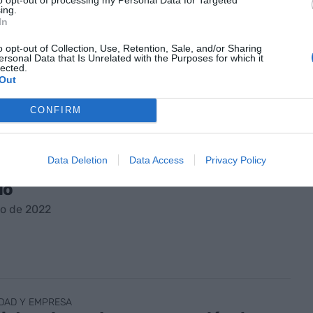
 fin de China como ‘fábrica del
ing.
’?
In
o de 2022
o opt-out of Collection, Use, Retention, Sale, and/or Sharing
ersonal Data that Is Unrelated with the Purposes for which it
lected.
Out
CONFIRM
DAD Y EMPRESA
Data Deletion
Data Access
Privacy Policy
gate, muestra las tripas de tu
io
io de 2022
DAD Y EMPRESA