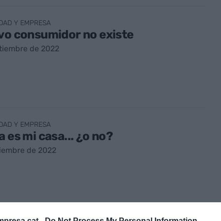
DAD Y EMPRESA
vo consumidor no existe
tiembre de 2022
DAD Y EMPRESA
a es mi casa... ¿o no?
tiembre de 2022
presa.cat -
Do Not Process My Personal Information