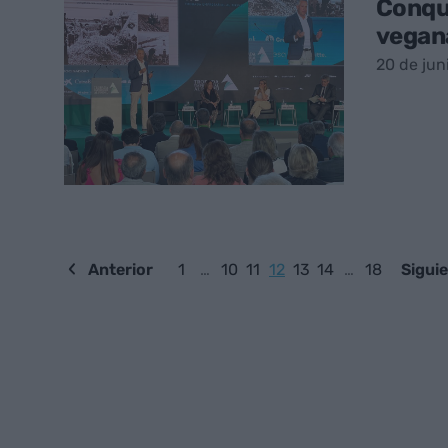
Conqu
vegan
20 de jun
Anterior
1
…
10
11
12
13
14
…
18
Sigui