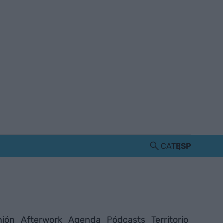
CAT
ESP
nión
Afterwork
Agenda
Pódcasts
Territorio