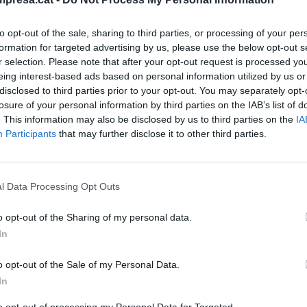
DAD Y EMPRESA
to opt-out of the sale, sharing to third parties, or processing of your per
claves para rentabilizar las redes
formation for targeted advertising by us, please use the below opt-out s
es en las pequeñas empresas
r selection. Please note that after your opt-out request is processed y
eing interest-based ads based on personal information utilized by us or
sto de 2022
disclosed to third parties prior to your opt-out. You may separately opt-
losure of your personal information by third parties on the IAB’s list of
. This information may also be disclosed by us to third parties on the
IA
Participants
that may further disclose it to other third parties.
DAD Y EMPRESA
ibilidad empresarial: una
l Data Processing Opt Outs
unidad para ser pymes más
o opt-out of the Sharing of my personal data.
ticas
In
io de 2022
o opt-out of the Sale of my Personal Data.
In
DAD Y EMPRESA
to opt-out of processing my Personal Data for Targeted