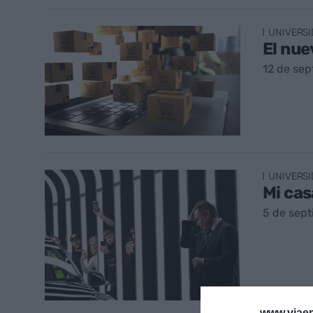
UNIVERSI
El nue
12 de sep
UNIVERSI
Mi cas
5 de sep
www.viaem