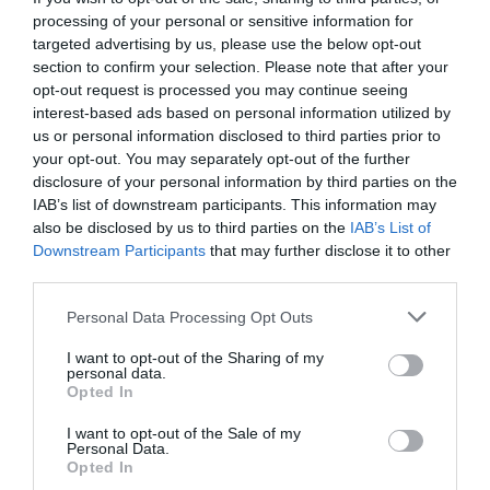
processing of your personal or sensitive information for
Añadir
VIA Empresa
como fuente preferida
targeted advertising by us, please use the below opt-out
de Google de forma gratuita
section to confirm your selection. Please note that after your
Mantente informado con las últimas noticias de
actualidad
opt-out request is processed you may continue seeing
ACTIVAR AHORA
interest-based ads based on personal information utilized by
us or personal information disclosed to third parties prior to
your opt-out. You may separately opt-out of the further
disclosure of your personal information by third parties on the
IAB’s list of downstream participants. This information may
also be disclosed by us to third parties on the
IAB’s List of
Downstream Participants
that may further disclose it to other
third parties.
Personal Data Processing Opt Outs
RELACIONADAS
I want to opt-out of the Sharing of my
personal data.
Opted In
I want to opt-out of the Sale of my
Personal Data.
Opted In