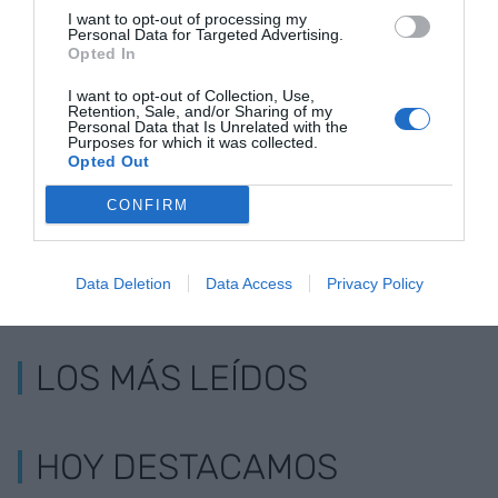
I want to opt-out of processing my
Personal Data for Targeted Advertising.
Opted In
Adif y Renfe
Adif inicia la conexión del AVE
I want to opt-out of Collection, Use,
vuelven de
entre Barcelona y València... en
Retention, Sale, and/or Sharing of my
Personal Data that Is Unrelated with the
vacaciones?
Madrid
Purposes for which it was collected.
Opted Out
CONFIRM
Data Deletion
Data Access
Privacy Policy
LOS MÁS LEÍDOS
HOY DESTACAMOS