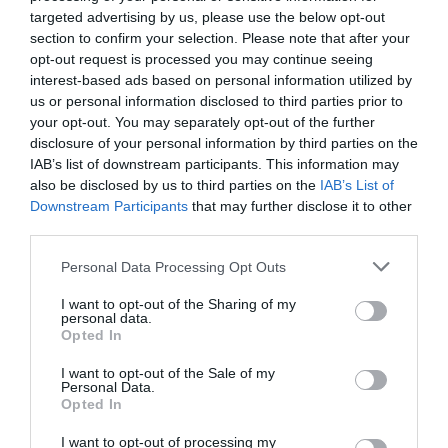
recuerdo: el triángulo de
targeted advertising by us, please use the below opt-out
section to confirm your selection. Please note that after your
los Premis Cambra 2025
opt-out request is processed you may continue seeing
interest-based ads based on personal information utilized by
us or personal information disclosed to third parties prior to
your opt-out. You may separately opt-out of the further
disclosure of your personal information by third parties on the
IAB’s list of downstream participants. This information may
also be disclosed by us to third parties on the
IAB’s List of
Downstream Participants
that may further disclose it to other
third parties.
Personal Data Processing Opt Outs
I want to opt-out of the Sharing of my
personal data.
Encofrados J. Alsina, Subministradora del Vallès y
Opted In
Ramon Gabarró, Premis Cambra Sabadell 2025 | Cedida
Tres historias empresariales han vertebrado la
I want to opt-out of the Sale of my
Personal Data.
edición de este año, que han reconocido el
Opted In
músculo, la tenacidad y la memoria del tejido
I want to opt-out of processing my