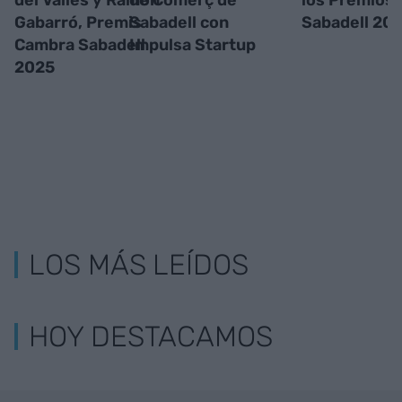
del Vallès y Ramon
de Comerç de
los Premios
Gabarró, Premis
Sabadell con
Sabadell 20
Cambra Sabadell
Impulsa Startup
2025
LOS MÁS LEÍDOS
HOY DESTACAMOS