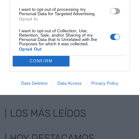
I want to opt-out of processing my
Personal Data for Targeted Advertising.
Opted In
Barcelona New Economy Week, la apuesta del
I want to opt-out of Collection, Use,
Retention, Sale, and/or Sharing of my
Consorcio para "reactivar la economía y los
Personal Data that Is Unrelated with the
Purposes for which it was collected.
negocios"
Opted Out
CONFIRM
Data Deletion
Data Access
Privacy Policy
LOS MÁS LEÍDOS
HOY DESTACAMOS