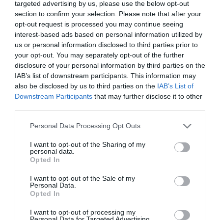
compartida de territorio”.
targeted advertising by us, please use the below opt-out
section to confirm your selection. Please note that after your
opt-out request is processed you may continue seeing
Àngels Balsells, por su parte, ha resaltado que “la
interest-based ads based on personal information utilized by
us or personal information disclosed to third parties prior to
universidad debe ser motor de transformación
your opt-out. You may separately opt-out of the further
social, y las cátedras contribuyen de manera
disclosure of your personal information by third parties on the
decidida”. Así ha señalado que “la UdL se quiere
IAB’s list of downstream participants. This information may
situar al frente de las universidades que abrazan
also be disclosed by us to third parties on the
IAB’s List of
Downstream Participants
that may further disclose it to other
un cambio de ciclo de la vida de la universidad, tal
third parties.
como lo ha definido Barnett al referirse a una
nueva etapa en nuestras instituciones
Personal Data Processing Opt Outs
universitarias. En este nuevo paradigma
I want to opt-out of the Sharing of my
continúan siendo objetivos indispensables e
personal data.
Opted In
ineludibles la investigación, la transmisión de
conocimiento y la formación al más alto nivel.
I want to opt-out of the Sale of my
Personal Data.
Pero aparece con fuerza otra gran misión que hay
Opted In
que impulsar: la del compromiso con la sociedad”.
I want to opt-out of processing my
Personal Data for Targeted Advertising.