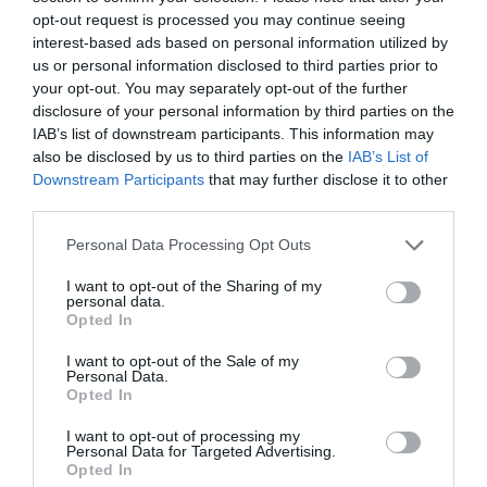
valora Ferré. El otro 55% está integrado por
opt-out request is processed you may continue seeing
parellada, moscatel y ojo de liebre,
interest-based ads based on personal information utilized by
us or personal information disclosed to third parties prior to
principalmente. También hay variedades
your opt-out. You may separately opt-out of the further
extranjeras como el chardonnay, el syrah y el
disclosure of your personal information by third parties on the
cabernet.
IAB’s list of downstream participants. This information may
also be disclosed by us to third parties on the
IAB’s List of
Downstream Participants
that may further disclose it to other
De todas maneras, para Ferré, la apuesta tiene
third parties.
que ir hacia las variedades más locales. "Todas
Personal Data Processing Opt Outs
tienen regularidades diferentes, en función del
clima más seco o húmedo, pero las que aguantan
I want to opt-out of the Sharing of my
personal data.
mejor son las autóctonas", afirma. Considera que
Opted In
el macabeu resiste muy bien las condiciones
I want to opt-out of the Sale of my
climáticas del Campo de Tarragona y por esta
Personal Data.
Opted In
razón cree que será la variedad insigne de la zona
y reclama reivindicarla.
I want to opt-out of processing my
Personal Data for Targeted Advertising.
Opted In