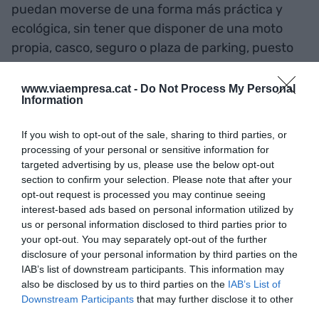
puedan moverse de una forma más práctica y
ecológica, sin tener que disponer de una moto
propia, casco, seguro o plaza de parking, puesto
que pueden estacionarse en la calle en zonas
habilitadas para motos”.
www.viaempresa.cat -
Do Not Process My Personal
Information
En cuanto a su funcionamiento, es tan sencillo
If you wish to opt-out of the sale, sharing to third parties, or
como descargarse la app de Gecco, crearse una
processing of your personal or sensitive information for
targeted advertising by us, please use the below opt-out
cuenta, reservar la moto, disfrutar del trayecto y
section to confirm your selection. Please note that after your
devolverla en cualquier lugar de Barcelona,
opt-out request is processed you may continue seeing
siempre y cuando se encuentre dentro del
interest-based ads based on personal information utilized by
perímetro que marca la app.
us or personal information disclosed to third parties prior to
your opt-out. You may separately opt-out of the further
disclosure of your personal information by third parties on the
IAB’s list of downstream participants. This information may
Añadir
VIA Empresa
como fuente preferida
also be disclosed by us to third parties on the
IAB’s List of
de Google de forma gratuita
Downstream Participants
that may further disclose it to other
Mantente informado con las últimas noticias de
actualidad
third parties.