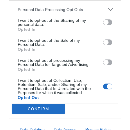
ACTIVAR AHORA
Personal Data Processing Opt Outs
I want to opt-out of the Sharing of my
personal data.
Opted In
I want to opt-out of the Sale of my
Personal Data.
Opted In
I want to opt-out of processing my
RELACIONADAS
Personal Data for Targeted Advertising.
Opted In
I want to opt-out of Collection, Use,
Retention, Sale, and/or Sharing of my
Personal Data that Is Unrelated with the
Purposes for which it was collected.
Opted Out
CONFIRM
La holandesa
La francesa Cityscoot aterriza
Data Deletion
Data Access
Privacy Policy