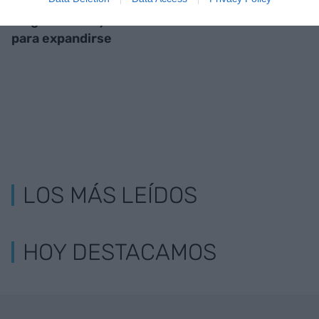
Zeeman vuelve a
en Barcelona
elegir Catalunya
para expandirse
LOS MÁS LEÍDOS
HOY DESTACAMOS