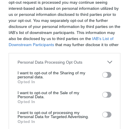
opt-out request is processed you may continue seeing
en una web y pueden crear escaparates
interest-based ads based on personal information utilized by
completamente dinámicos y digitales. Las
us or personal information disclosed to third parties prior to
your opt-out. You may separately opt-out of the further
animaciones se pueden consumir en realidad
disclosure of your personal information by third parties on the
aumentada y con vídeos de 360°. Además, se
IAB’s list of downstream participants. This information may
puede participar en un juego de preguntas
also be disclosed by us to third parties on the
IAB’s List of
Downstream Participants
that may further disclose it to other
relacionado con la información recibida.
third parties.
Personal Data Processing Opt Outs
Añadir
VIA Empresa
como fuente preferida
de Google de forma gratuita
I want to opt-out of the Sharing of my
Mantente informado con las últimas noticias de
personal data.
actualidad
Opted In
ACTIVAR AHORA
I want to opt-out of the Sale of my
Personal Data.
Opted In
I want to opt-out of processing my
Personal Data for Targeted Advertising.
Opted In