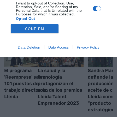
I want to opt-out of Collection, Use,
Retention, Sale, and/or Sharing of my
Personal Data that Is Unrelated with the
Purposes for which it was collected.
RELACIONADAS
Opted Out
CONFIRM
Data Deletion
Data Access
Privacy Policy
El programa
La salud y la
Sandra Marc
'Reempresa' salva
tecnología
defiende la
101 puestos de
protagonizan el
producción 
trabajo directos en
acto de los premios
aceite de ca
Lleida
Lleida Talent
Lleida como
Emprenedor 2023
"producto
estratégico"