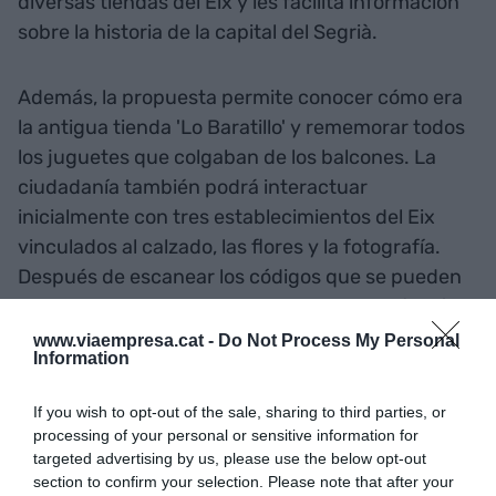
diversas tiendas del Eix y les facilita información
sobre la historia de la capital del Segrià.
Además, la propuesta permite conocer cómo era
la antigua tienda 'Lo Baratillo' y rememorar todos
los juguetes que colgaban de los balcones. La
ciudadanía también podrá interactuar
inicialmente con tres establecimientos del Eix
vinculados al calzado, las flores y la fotografía.
Después de escanear los códigos que se pueden
encontrar en la entrada, los visitantes verán cómo
aparecen en sus teléfonos móviles las
www.viaempresa.cat -
Do Not Process My Personal
Information
representaciones holográficas de los propietarios
de las tiendas, quienes les explicarán sus
If you wish to opt-out of the sale, sharing to third parties, or
servicios y productos.
processing of your personal or sensitive information for
targeted advertising by us, please use the below opt-out
section to confirm your selection. Please note that after your
Los comerciantes cargan el contenido deseado