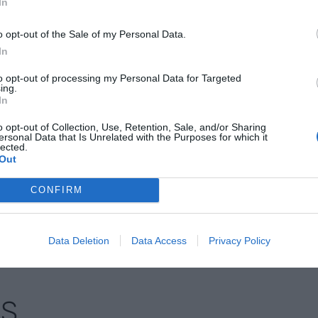
In
nero pueda llegar a las pymes de nuestro
o opt-out of the Sale of my Personal Data.
 dels Plans una àrea empresarial más sostenible".
In
ido muy positiva, según indica la asociación a
to opt-out of processing my Personal Data for Targeted
ing.
os motiva para salir adelante y buscar la máxima
In
a cuenta con el apoyo de los seis municipios de la
o opt-out of Collection, Use, Retention, Sale, and/or Sharing
, Òdena, la Pobla de Claramunt, Santa Margarida
ersonal Data that Is Unrelated with the Purposes for which it
lected.
Out
CONFIRM
nte preferida de Google de
ACTIVAR AHORA
oticias de actualidad
Data Deletion
Data Access
Privacy Policy
AS