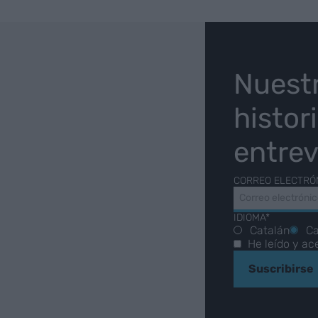
O
Nuest
histor
entrev
CORREO ELECTRÓ
IDIOMA*
Catalán
Ca
He leído y ac
Suscribirse