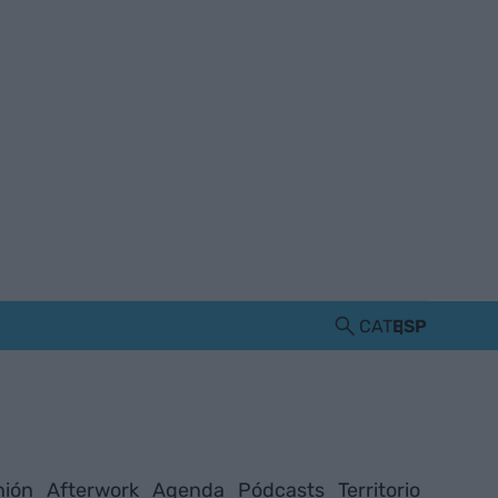
CAT
ESP
nión
Afterwork
Agenda
Pódcasts
Territorio