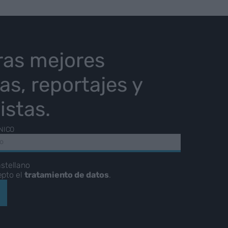
ras mejores
ias, reportajes y
istas.
NICO
stellano
epto el
tratamiento de datos
.