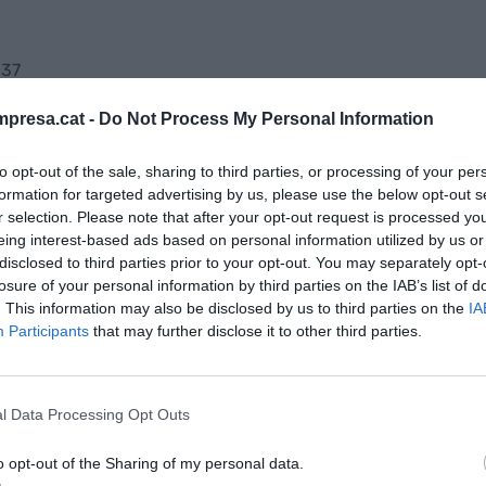
:37
presa.cat -
Do Not Process My Personal Information
s
de la Anoia impulsa un proyecto de
energía
to opt-out of the sale, sharing to third parties, or processing of your per
inanciación de los fondos europeos
Next
formation for targeted advertising by us, please use the below opt-out s
n que se han empezado a instalar
placas
r selection. Please note that after your opt-out request is processed y
eing interest-based ads based on personal information utilized by us or
 las empresas situadas en los polígonos que
disclosed to third parties prior to your opt-out. You may separately opt-
bjetivos es reducir los costes energéticos de las
losure of your personal information by third parties on the IAB’s list of
 prevé dotar al territorio de más eficiencia
. This information may also be disclosed by us to third parties on the
IA
Participants
that may further disclose it to other third parties.
ión,
Ramon Felip
, "nuestra línea de trabajo és
l Data Processing Opt Outs
́n por el entorno que las rodea y el medio
r proyectos como el actual". Felip añade que "los
o opt-out of the Sharing of my personal data.
oportunidad para las empresas y desde la