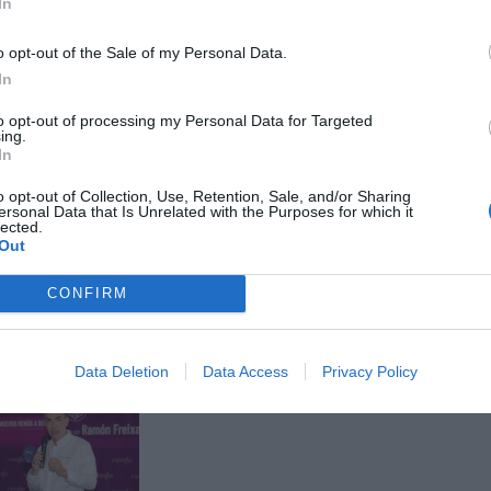
In
nto de la compra a través del descuento de
o opt-out of the Sale of my Personal Data.
In
to opt-out of processing my Personal Data for Targeted
nte preferida de Google de
ing.
ACTIVAR AHORA
In
oticias de actualidad
o opt-out of Collection, Use, Retention, Sale, and/or Sharing
ersonal Data that Is Unrelated with the Purposes for which it
lected.
Out
AS
CONFIRM
Data Deletion
Data Access
Privacy Policy