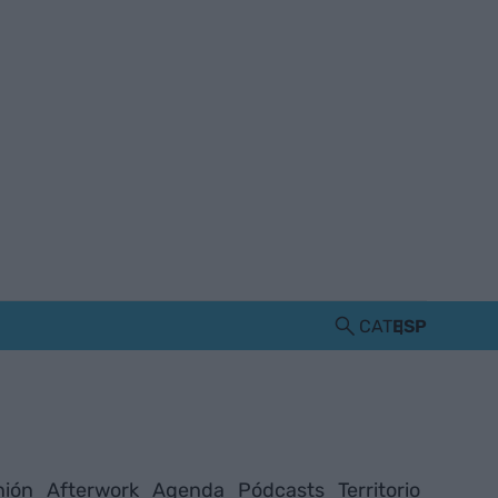
CAT
ESP
nión
Afterwork
Agenda
Pódcasts
Territorio