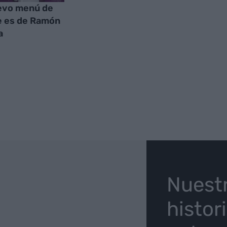
evo menú de
e es de Ramón
a
O
Nuest
histor