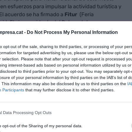
en esfuerzos para impulsar la actividad turística y
El acuerdo se ha firmado a
Fitur
(Feria
rid. El vicepresidente del Patronat de
me Dulsat, y la directora General de Renfe, Sonia
presa.cat -
Do Not Process My Personal Information
o en el estand de Renfe.
to opt-out of the sale, sharing to third parties, or processing of your per
formation for targeted advertising by us, please use the below opt-out s
nat de Turisme promocionará en sus actividades el
r selection. Please note that after your opt-out request is processed y
o como medio de transporte en el corredor Madrid
eing interest-based ads based on personal information utilized by us or
lafant, así como en los servicios de Larga
disclosed to third parties prior to your opt-out. You may separately opt-
losure of your personal information by third parties on the IAB’s list of
rá los productos de Renfe en sus publicaciones
. This information may also be disclosed by us to third parties on the
IA
general así como en el sector de incentivos de
Participants
that may further disclose it to other third parties.
nes.
 la promoción de los acontecimientos, ferias o
l Data Processing Opt Outs
ad destinados al turismo de negocios y
o opt-out of the Sharing of my personal data.
ón de una reducción entre un 5% y un 10% sobre el