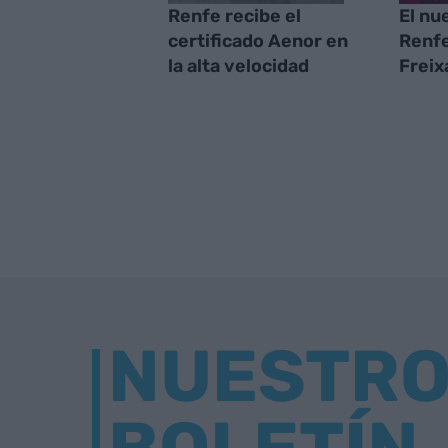
Renfe recibe el
El nu
certificado Aenor en
Renf
la alta velocidad
Freix
NUESTR