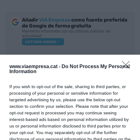
Añadir
VIA Empresa
como fuente preferida
de Google de forma gratuita
Mantente informado con las últimas noticias de
actualidad
ACTIVAR AHORA
www.viaempresa.cat -
Do Not Process My Personal
Information
If you wish to opt-out of the sale, sharing to third parties, or
processing of your personal or sensitive information for
targeted advertising by us, please use the below opt-out
section to confirm your selection. Please note that after your
RELACIONADAS
opt-out request is processed you may continue seeing
interest-based ads based on personal information utilized by
us or personal information disclosed to third parties prior to
your opt-out. You may separately opt-out of the further
disclosure of your personal information by third parties on the