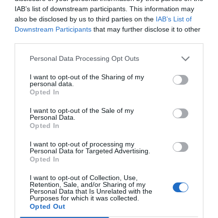
IAB’s list of downstream participants. This information may
also be disclosed by us to third parties on the
IAB’s List of
Downstream Participants
that may further disclose it to other
third parties.
Banco Sabadell,
LaFACT estrena
Xavier Ferrà
Personal Data Processing Opt Outs
entidad de
sede en Sant Cugat
Cataluña, pa
referencia en
del Vallès
industrial
I want to opt-out of the Sharing of my
personal data.
financiación de
Opted In
energías
renovables
I want to opt-out of the Sale of my
Personal Data.
Opted In
I want to opt-out of processing my
Personal Data for Targeted Advertising.
Opted In
I want to opt-out of Collection, Use,
Retention, Sale, and/or Sharing of my
Personal Data that Is Unrelated with the
Purposes for which it was collected.
Opted Out