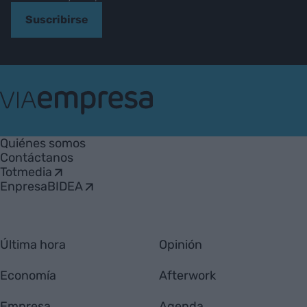
Suscribirse
VIA
Empresa
Quiénes somos
Contáctanos
Totmedia
EnpresaBIDEA
Última hora
Opinión
Economía
Afterwork
Empresa
Agenda