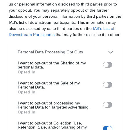
los viajes de final de curso o actividades que
us or personal information disclosed to third parties prior to
your opt-out. You may separately opt-out of the further
propongan. Así, los que ya tienen una edad, han
disclosure of your personal information by third parties on the
pasado de ir cargados con cajas de galletas para
IAB’s list of downstream participants. This information may
venderlas a sus tíos,
a recibir de sus sobrinos un
also be disclosed by us to third parties on the
IAB’s List of
enlace a unos auriculares y un emoji porque
Downstream Participants
that may further disclose it to other
third parties.
compren.
Personal Data Processing Opt Outs
La fuerza de venta de los estudiantes
I want to opt-out of the Sharing of my
"La idea nació hace cuatro años cuando la xicota
personal data.
Opted In
de mi socio marchaba de viaje de fin de curso a
Punta Cana y necesitaba 900 euros y recogió
I want to opt-out of the Sale of my
Personal Data.
1.800", relata Granell. Los estudiantes tienen
Opted In
facilidad para vender productos por estas
I want to opt-out of processing my
finalidades, pero estos no son interesantes para
Personal Data for Targeted Advertising.
Opted In
quienes lo compra, porque sólo se realiza la
compra por el vínculo: "Aquel año todos íbamos
I want to opt-out of Collection, Use,
Retention, Sale, and/or Sharing of my
con camisetas horribles y colonias pudents",