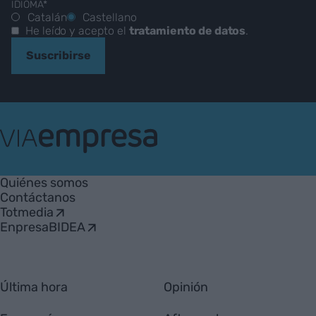
IDIOMA*
Catalán
Castellano
He leído y acepto el
tratamiento de datos
.
Suscribirse
VIA
Empresa
Quiénes somos
Contáctanos
Totmedia
EnpresaBIDEA
Última hora
Opinión