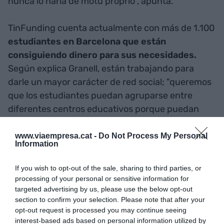
nunca lo haría de motu proprio", apunta.
TinFunding cuenta actualmente con más de 1.100
estudiantes en Barcelona que están
consiguiendo dinero para sus necesidades.
Según explica Granell, están trabajando para
darle un mayor carácter de red social; "queremos
que los estudiantes puedan agruparse entre
diferentes centros educativos porque puedan
conseguir mejor precio en sus viajes de final de
curso, o compartir todo tipo de información, como
www.viaempresa.cat -
Do Not Process My Personal
Information
por ejemplo consejos, experiencias, valoraciones,
etc.", indica el emprendedor.
If you wish to opt-out of the sale, sharing to third parties, or
processing of your personal or sensitive information for
A la vez, TinFunding está en contacto con centros
targeted advertising by us, please use the below opt-out
section to confirm your selection. Please note that after your
universitarios e institutos porque propongan a
opt-out request is processed you may continue seeing
sus estudiantes esta herramienta para financiar
interest-based ads based on personal information utilized by