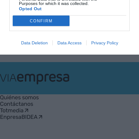
Purposes for which it was collected.
Opted Out
Anterior
1
…
41
42
43
44
45
…
63
Siguiente
CONFIRM
Data Deletion
Data Access
Privacy Policy
VIA
Empresa
Quiénes somos
Contáctanos
Totmedia
EnpresaBIDEA