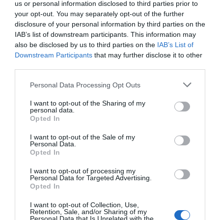
us or personal information disclosed to third parties prior to
Negociaciones. ¿Y la
your opt-out. You may separately opt-out of the further
sociedad económica?
disclosure of your personal information by third parties on the
1 de agosto de 2023
IAB’s list of downstream participants. This information may
XAVIER ROIG
also be disclosed by us to third parties on the
IAB’s List of
Downstream Participants
that may further disclose it to other
third parties.
LA OPINIÓN
Personal Data Processing Opt Outs
Industria es democracia
I want to opt-out of the Sharing of my
25 de julio de 2023
personal data.
XAVIER ROIG
Opted In
I want to opt-out of the Sale of my
Personal Data.
Opted In
LA OPINIÓN
La necesidad catalana de
I want to opt-out of processing my
los peajes
Personal Data for Targeted Advertising.
Opted In
18 de julio de 2023
XAVIER ROIG
I want to opt-out of Collection, Use,
Retention, Sale, and/or Sharing of my
Personal Data that Is Unrelated with the