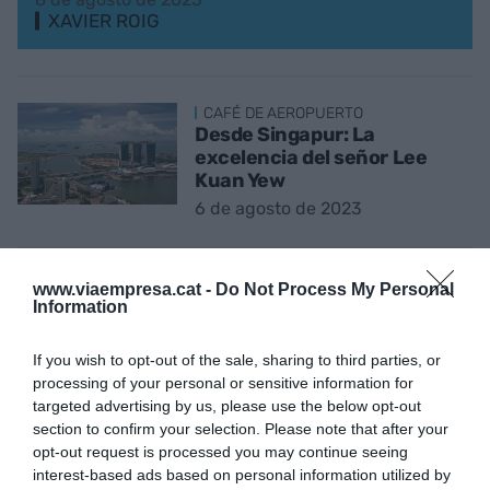
XAVIER ROIG
CAFÉ DE AEROPUERTO
Desde Singapur: La
excelencia del señor Lee
Kuan Yew
6 de agosto de 2023
EL ANÁLISIS
www.viaempresa.cat -
Do Not Process My Personal
La importancia de ser
Information
productivo
3 de agosto de 2023
If you wish to opt-out of the sale, sharing to third parties, or
processing of your personal or sensitive information for
targeted advertising by us, please use the below opt-out
section to confirm your selection. Please note that after your
opt-out request is processed you may continue seeing
interest-based ads based on personal information utilized by
LA OPINIÓN