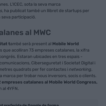
anes. L'ICEC, sota la seva marca
ts
, ha publicat també un llibret de startups per
 seva participació.
alanes al MWC
tat t
ambé serà present al
Mobile World
que acolliran 73 empreses catalanes, la xifra
 congrés. Estaran ubicades en tres espais -
ecomunicacions, Ciberseguretat i Societat Digital i
metres quadrats per fer contactes i
networking
,
eva marca per trobar nous inversors, socis o clients.
 empreses catalanes al Mobile World Congress,
n al 4YFN.
nt preferida de Google de forma