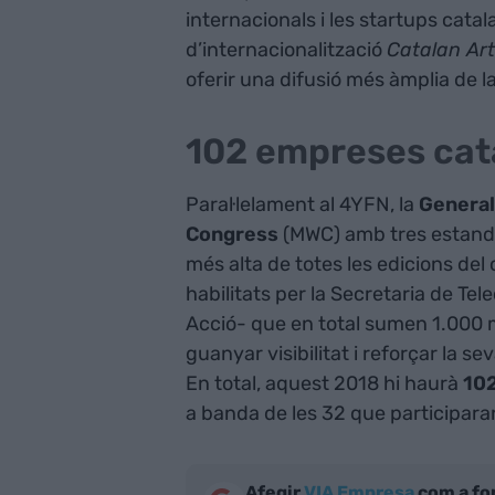
internacionals i les startups catal
d’internacionalització
Catalan Ar
oferir una difusió més àmplia de la
102 empreses cat
Paral·lelament al 4YFN, la
Generali
Congress
(MWC) amb tres estands 
més alta de totes les edicions del
habilitats per la Secretaria de Tel
Acció- que en total sumen 1.000 
guanyar visibilitat i reforçar la s
En total, aquest 2018 hi haurà
102
a banda de les 32 que participara
Afegir
VIA Empresa
com a fo