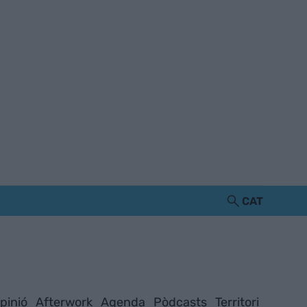
CAT
pinió
Afterwork
Agenda
Pòdcasts
Territori