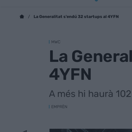
La Generalitat s'endú 32 startups al 4YFN
MWC
La General
4YFN
A més hi haurà 102
EMPRÈN