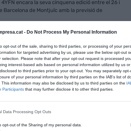
El 4YFN encara la seva cinquena edició entre el 26 i
 de Barcelona de Montjuïc amb la previsió de
presa.cat -
Do Not Process My Personal Information
stand d'
Acció
són Flyshionista,
BrandYourShoes
,
hity
,
Tech4freedom
,
Family Synergy
,
to opt-out of the sale, sharing to third parties, or processing of your per
or
, BROOMX Technologies, Dinbeat, BraiBook,
formation for targeted advertising by us, please use the below opt-out s
Mobile Proximity, Epinium i Wideum Solutions. Es
r selection. Please note that after your opt-out request is processed y
eing interest-based ads based on personal information utilized by us or
tors de les TIC, la salut, el retail i el big data,
disclosed to third parties prior to your opt-out. You may separately opt-
 4YFN s’emmarca dins l’estratègia d'Acció de donar
losure of your personal information by third parties on the IAB’s list of
ó de les startups catalanes
, contribuint al seu
. This information may also be disclosed by us to third parties on the
IA
Participants
that may further disclose it to other third parties.
cional i connectant-les amb inversors de tot el
 programes d’acceleració, assessorament
ant les 40 Oficines Exteriors de Comerç i
l Data Processing Opt Outs
com l’acompanyament a fires i esdeveniments
eb d’Amsterdam o el Disrupt de San Francisco.
o opt-out of the Sharing of my personal data.