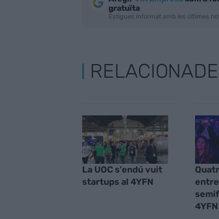
gratuïta
Estigues informat amb les últimes not
RELACIONADE
La UOC s'endú vuit
Quatr
startups al 4YFN
entre
semif
4YFN