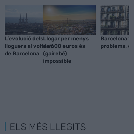
L’evolució dels
Llogar per menys
Barcelona té
lloguers al voltant
de 600 euros és
problema, el
de Barcelona
(gairebé)
impossible
ELS MÉS LLEGITS