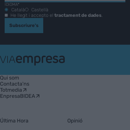
IDIOMA*
Català
Castellà
He llegit i accepto el
tractament de dades
.
Subscriure's
VIA
Empresa
Qui som
Contacta'ns
Totmedia
EnpresaBIDEA
Última Hora
Opinió