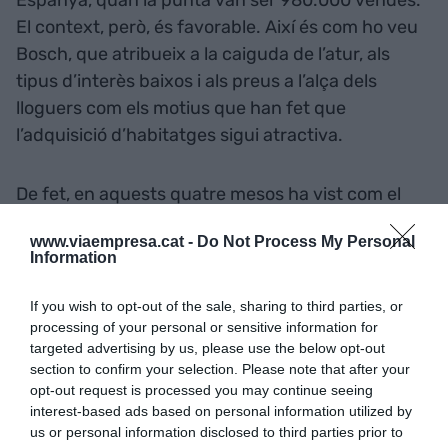
El context, però, és favorable. Així és com ho veu
Bosch, que atribueix a la caiguda de l’atur, als
tipus d’interès baixos i als preus a l’alça dels
lloguers com els motius que han fet que
l’adquisició d’habitatges sigui atractiva.
De fet, en aquests quatre mesos ha vist com el
comprador potencial ronda entre els 35 i els 40
www.viaempresa.cat -
Do Not Process My Personal
anys i és un llogater cansat
de veure com amb la
Information
seva quota mensual podria estar pagant una
hipoteca. “Són persones que viuen de lloguer i
If you wish to opt-out of the sale, sharing to third parties, or
que de cop i volta han vist que els han
apujat el
processing of your personal or sensitive information for
targeted advertising by us, please use the below opt-out
preu 200 o 300 euros
. Veuen que amb això
section to confirm your selection. Please note that after your
podrien pagar el seu propi pis i decideixen fer el
opt-out request is processed you may continue seeing
pas”, comenta. Així, augura que el nombre de
interest-based ads based on personal information utilized by
us or personal information disclosed to third parties prior to
15.000 pisos venuts a Barcelona el 2016
anirà a