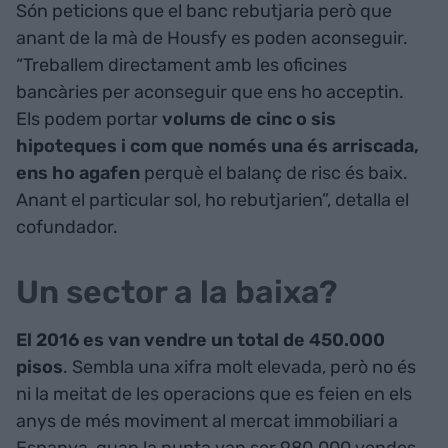
Són peticions que el banc rebutjaria però que
anant de la mà de Housfy es poden aconseguir.
“Treballem directament amb les oficines
bancàries per aconseguir que ens ho acceptin.
Els podem portar
volums de cinc o sis
hipoteques i com que només una és arriscada,
ens ho agafen
perquè el balanç de risc és baix.
Anant el particular sol, ho rebutjarien”, detalla el
cofundador.
Un sector a la baixa?
El 2016 es van vendre un total de 450.000
pisos
. Sembla una xifra molt elevada, però no és
ni la meitat de les operacions que es feien en els
anys de més moviment al mercat immobiliari a
Espanya, quan la punta van ser 980.000 vendes.