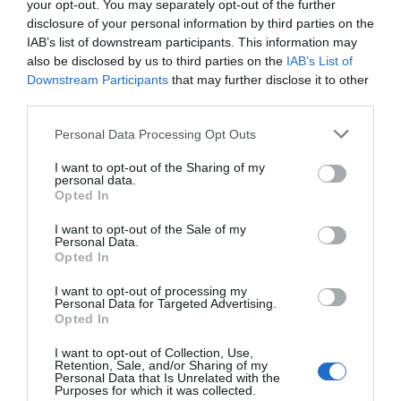
your opt-out. You may separately opt-out of the further
l’alça, essent el Poblenou i l’Eixample les zones on
disclosure of your personal information by third parties on the
menys triguen els immobles a ser adquirits.
IAB’s list of downstream participants. This information may
also be disclosed by us to third parties on the
IAB’s List of
Downstream Participants
that may further disclose it to other
“Les agències tradicionals
third parties.
s’especialitzaran com ho
Personal Data Processing Opt Outs
van fer les de viatges”
I want to opt-out of the Sharing of my
personal data.
Opted In
A tot plegat cal sumar-hi el necessari salt del
I want to opt-out of the Sale of my
sector immobiliari al món digital. “Les agències
Personal Data.
Opted In
tradicionals s’especialitzaran com ho van fer les
de viatges”, compara el cofundador, “ara un bitllet
I want to opt-out of processing my
Personal Data for Targeted Advertising.
d’avió el compres per Internet i busques un
Opted In
professional quan vols fer un safari per l'Àfrica o
I want to opt-out of Collection, Use,
planificar el viatge de noces;
amb l’habitatge
Retention, Sale, and/or Sharing of my
Personal Data that Is Unrelated with the
veurem agències d’
alt standing
, de masies... de
Purposes for which it was collected.