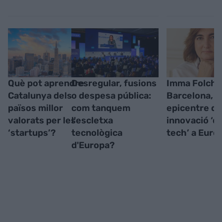
Què pot aprendre
Desregular, fusions
Imma Folch 
Catalunya dels
o despesa pública:
Barcelona,
països millor
com tanquem
epicentre de
valorats per les
l'escletxa
innovació ‘d
‘startups’?
tecnològica
tech’ a Euro
d'Europa?