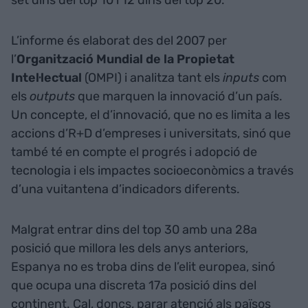
set dins del top 10 i 12 dins del top 20.
L’informe és elaborat des del 2007 per
l’
Organització Mundial de la Propietat
Intel·lectual
(OMPI) i analitza tant els
inputs
com
els
outputs
que marquen la innovació d’un país.
Un concepte, el d’innovació, que no es limita a les
accions d’R+D d’empreses i universitats, sinó que
també té en compte el progrés i adopció de
tecnologia i els impactes socioeconòmics a través
d’una vuitantena d’indicadors diferents.
Malgrat entrar dins del top 30 amb una 28a
posició que millora les dels anys anteriors,
Espanya no es troba dins de l’elit europea, sinó
que ocupa una discreta 17a posició dins del
continent. Cal, doncs, parar atenció als països