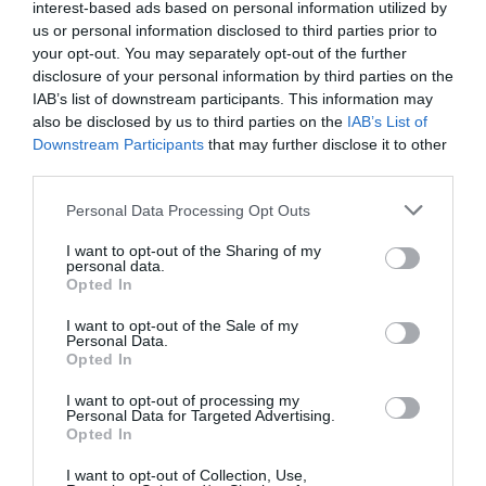
interest-based ads based on personal information utilized by
cau amb un 18%, amb davallades més minoritàries
us or personal information disclosed to third parties prior to
en el nombre de publicacions científiques, les
your opt-out. You may separately opt-out of the further
patents internacionals, la connectivitat de banda
disclosure of your personal information by third parties on the
IAB’s list of downstream participants. This information may
ampla fixa i la productivitat laboral. Per la seva
also be disclosed by us to third parties on the
IAB’s List of
banda, en temperatura de l’aire registra un
Downstream Participants
that may further disclose it to other
augment d'1,5°.
third parties.
Personal Data Processing Opt Outs
I si de Suïssa destacàvem la seva potència dins
I want to opt-out of the Sharing of my
del camp de la química, l’as a la màniga de Suècia
personal data.
és la tecnologia. El país nòrdic també aconsegueix
Opted In
col·locar dos clústers regionals al top 100 mundial,
I want to opt-out of the Sale of my
Personal Data.
Estocolm (40a posició) i Göteborg (99a), en tots
Opted In
dos casos centrats en l’enginyeria com a camp
acadèmic principal. Amb tot, hi ha divergències
I want to opt-out of processing my
Personal Data for Targeted Advertising.
quant a la principal categoria de patents: la
Opted In
capital del país domina en comunicacions digitals,
I want to opt-out of Collection, Use,