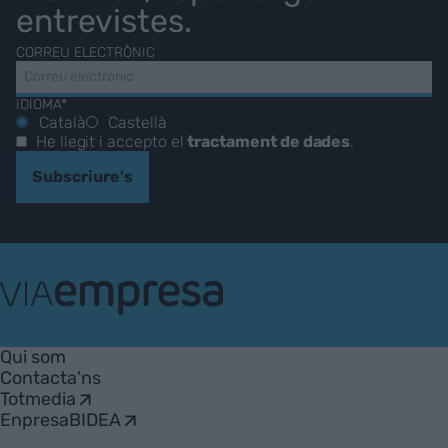
entrevistes.
CORREU ELECTRÒNIC
IDIOMA*
Català
Castellà
He llegit i accepto el
tractament de dades
.
Subscriure's
VIA
Empresa
Qui som
Contacta'ns
Totmedia
EnpresaBIDEA