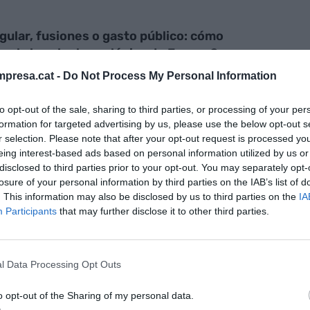
ular, fusiones o gasto público: cómo
os la brecha tecnológica de Europa?
presa.cat -
Do Not Process My Personal Information
to opt-out of the sale, sharing to third parties, or processing of your per
formation for targeted advertising by us, please use the below opt-out s
r selection. Please note that after your opt-out request is processed y
eing interest-based ads based on personal information utilized by us or
 podría predecir un estancamiento grave de las
disclosed to third parties prior to your opt-out. You may separately opt-
de la innovación, superadas con creces por
losure of your personal information by third parties on the IAB’s list of
Sin embargo, estudios de gran renombre como el
. This information may also be disclosed by us to third parties on the
IA
Participants
that may further disclose it to other third parties.
s apuntan lo contrario: que Europa mantiene aún
 de conocimiento y nuevas soluciones. A la espera
de 2025, la edición de 2024 está gobernada por
l Data Processing Opt Outs
tramos tres dentro del top 5, siete dentro del top
o opt-out of the Sharing of my personal data.