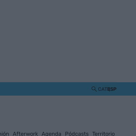
CAT
ESP
nión
Afterwork
Agenda
Pódcasts
Territorio