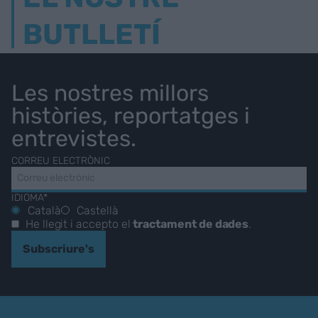
BUTLLETÍ
Les nostres millors
històries, reportatges i
entrevistes.
CORREU ELECTRÒNIC
IDIOMA*
Català
Castellà
He llegit i accepto el
tractament de dades
.
Subscriure's