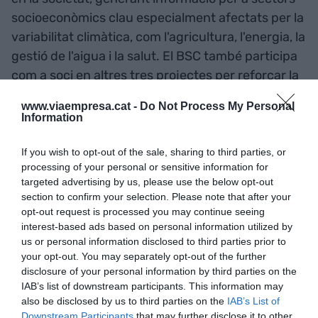
socioeconòmics clau especialment afectats per la
variabilitat climàtica, com l'agricultura, l'energia, la
gestió de l'aigua i la salut. El BSC també participa
com a soci en altres tres projectes per reforçar la
capacitat d'Europa per a fer front a les amenaces
www.viaempresa.cat -
Do Not Process My Personal
emergents per a la salut humana que suposa el
Information
canvi climàtic i investigar l'impacte sobre el clima i
la salut de contaminants diferents al diòxid de
If you wish to opt-out of the sale, sharing to third parties, or
processing of your personal or sensitive information for
carboni, com el material particulado, l'ozó o el
targeted advertising by us, please use the below opt-out
metà.
section to confirm your selection. Please note that after your
opt-out request is processed you may continue seeing
interest-based ads based on personal information utilized by
us or personal information disclosed to third parties prior to
your opt-out. You may separately opt-out of the further
Afegir
VIA Empresa
com a font preferida de
disclosure of your personal information by third parties on the
Google de forma gratuïta
IAB’s list of downstream participants. This information may
Estigues informat amb les últimes notícies d'actualitat
ACTIVAR ARA
also be disclosed by us to third parties on the
IAB’s List of
Downstream Participants
that may further disclose it to other