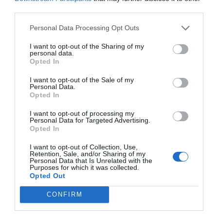
third parties.
Personal Data Processing Opt Outs
I want to opt-out of the Sharing of my
personal data.
Opted In
I want to opt-out of the Sale of my
Personal Data.
RELACIONADES
Opted In
I want to opt-out of processing my
Personal Data for Targeted Advertising.
Opted In
I want to opt-out of Collection, Use,
Retention, Sale, and/or Sharing of my
Personal Data that Is Unrelated with the
Purposes for which it was collected.
Opted Out
El BSC lidera un
El BSC obté el
El canvi clim
CONFIRM
projecte contra el
primer ordinador
anticipa la 
càncer de mama
quàntic del sud
al Penedès