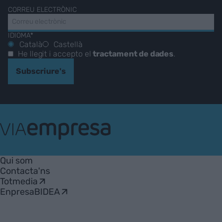
CORREU ELECTRÒNIC
IDIOMA*
Català
Castellà
He llegit i accepto el
tractament de dades
.
Subscriure's
VIA
Empresa
Qui som
Contacta'ns
Totmedia
EnpresaBIDEA