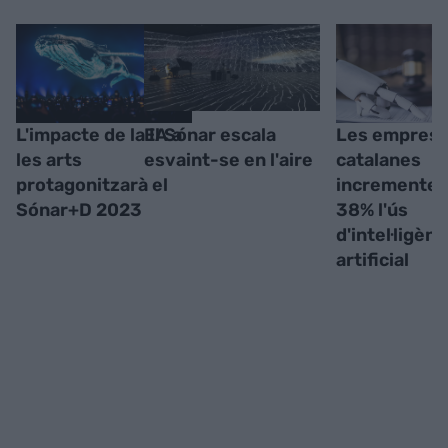
L'impacte de la IA a
El Sónar escala
Les empres
les arts
esvaint-se en l'aire
catalanes
protagonitzarà el
incrementen
Sónar+D 2023
38% l'ús
d'intel·ligènc
artificial