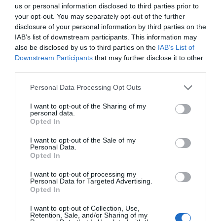
0,4% dels artistes que són a
us or personal information disclosed to third parties prior to
Spotify viuen dels royalties
your opt-out. You may separately opt-out of the further
disclosure of your personal information by third parties on the
de l'streaming"
IAB’s list of downstream participants. This information may
also be disclosed by us to third parties on the
IAB’s List of
Downstream Participants
that may further disclose it to other
El gener del 2023 els artistes visuals van
third parties.
començar a queixar-se que les IA els copiaven les
Personal Data Processing Opt Outs
imatges, en música això encara no ha passat. "Tot
hauria de formar part del domini públic, però
I want to opt-out of the Sharing of my
personal data.
vivim en un sistema capitalista en què s'inverteix
Opted In
molt de temps i recursos per fer música, i per tant
I want to opt-out of the Sale of my
és just que tothom sigui retribuït justament si es
Personal Data.
Opted In
fa servir per a una obra derivada", aclareix
Folguerola.
I want to opt-out of processing my
Personal Data for Targeted Advertising.
Opted In
Una altra derivada de la creació de música amb IA
I want to opt-out of Collection, Use,
és que la major part d'informació emprada per
Retention, Sale, and/or Sharing of my