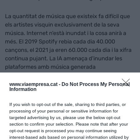
La quantitat de música que existeix fa difícil que
els artistes visquin exclusivament de la seva
música. Internet n'està inundat i la cosa anirà a
més. El 2019 Spotify rebia cada dia 40.000
cançons, el 2021 ja eren 60.000 cada dia i la xifra
continua pujant. La IA amenaça d'inundar les
plataformes amb música generada
automàticament, però és que això ja està passant
a la Xina i moltes de les cançons de jazz o chill de
www.viaempresa.cat -
Do Not Process My Personal
Information
Spotify també són generades per IA. Ah, i Apple ja
ha comprat una startup de generació musical per
If you wish to opt-out of the sale, sharing to third parties, or
IA.
processing of your personal or sensitive information for
targeted advertising by us, please use the below opt-out
section to confirm your selection. Please note that after your
Jordà (GTM): "Només un
opt-out request is processed you may continue seeing
interest-based ads based on personal information utilized by