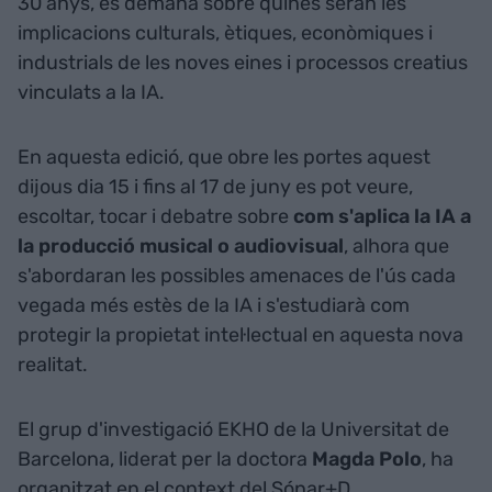
30 anys, es demana sobre quines seran les
implicacions culturals, ètiques, econòmiques i
industrials de les noves eines i processos creatius
vinculats a la IA.
En aquesta edició, que obre les portes aquest
dijous dia 15 i fins al 17 de juny es pot veure,
escoltar, tocar i debatre sobre
com s'aplica la IA a
la producció musical o audiovisual
, alhora que
s'abordaran les possibles amenaces de l'ús cada
vegada més estès de la IA i s'estudiarà com
protegir la propietat intel·lectual en aquesta nova
realitat.
El grup d'investigació EKHO de la Universitat de
Barcelona, liderat per la doctora
Magda Polo
, ha
organitzat en el context del Sónar+D