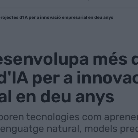
ojectes d'IA per a innovació empresarial en deu anys
esenvolupa més 
d'IA per a innova
al en deu anys
rporen tecnologies com aprene
nguatge natural, models predic