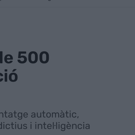
de 500
ció
ntatge automàtic,
tius i intel·ligència