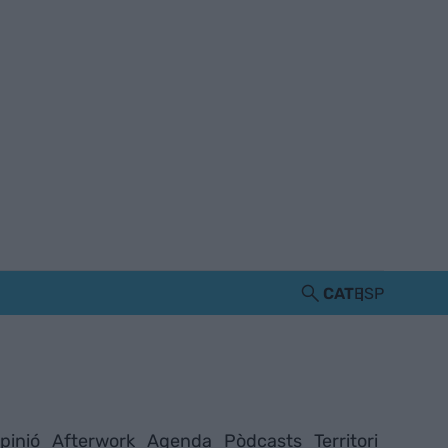
CAT
ESP
pinió
Afterwork
Agenda
Pòdcasts
Territori