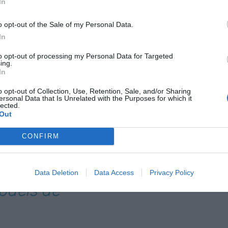
In
o opt-out of the Sale of my Personal Data.
ic ha confirmat que també ha participat en
més de
In
eus, estatals i autonòmics d'aplicació de la
to opt-out of processing my Personal Data for Targeted
ts sectors. Addicionalment, el 36% dels projectes
ing.
 l'àmbit de l'aprenentatge automàtic, amb la
In
enentatge automàtic, que permeten a les
o opt-out of Collection, Use, Retention, Sale, and/or Sharing
es i generar prediccions precises.
ersonal Data that Is Unrelated with the Purposes for which it
lected.
Out
generativa,
CONFIRM
rans models
nguatge i de la
Data Deletion
Data Access
Privacy Policy
models de