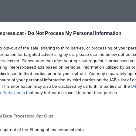
 i Eurecat s'alien per accelerar la
ització del sector fructícola
presa.cat -
Do Not Process My Personal Information
to opt-out of the sale, sharing to third parties, or processing of your per
formation for targeted advertising by us, please use the below opt-out s
r selection. Please note that after your opt-out request is processed y
eing interest-based ads based on personal information utilized by us or
disclosed to third parties prior to your opt-out. You may separately opt-
recat,
Lali Soler
, ha remarcat que el centre
losure of your personal information by third parties on the IAB’s list of
. This information may also be disclosed by us to third parties on the
IA
na dècada les empreses "en el procés d'adopció i
Participants
that may further disclose it to other third parties.
ificial" a l'hora d'identificar
ats del mercat. Alhora, ha afegit que l'activitat
ha facilitat que "Eurecat hagi desenvolupat unes
l Data Processing Opt Outs
tives al camp de la IA", en especial solucions que
A amb altres tecnologies i coneixements de domini
o opt-out of the Sharing of my personal data.