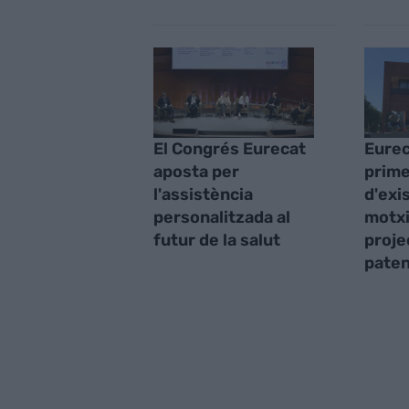
El Congrés Eurecat
Eurec
aposta per
prime
l'assistència
d'exi
personalitzada al
motxi
futur de la salut
proje
paten