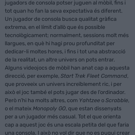
jugadors de consola potser juguen al mòbil, fins i
tot quan ho fan la seva expectativa és diferent.
Un jugador de consola busca qualitat gràfica
extrema, en el límit d'allò que és possible
tecnològicament; normalment, sessions molt més
llargues, en què hi hagi prou profunditat per
dedicar-li moltes hores, i fins i tot una abstracció
de la realitat, un altre univers on pots entrar.
Alguns videojocs de mòbil han anat cap a aquesta
direcció, per exemple,
Start Trek Fleet Command
,
que proveeix un univers increïblement ric, i per
això el joc també el pots jugar des de l’ordinador.
Però n’hi ha molts altres, com
Yahtzee
o
Scrabble
,
o el mateix
Monopoly GO
, que estan dissenyats
per a un jugador més casual. Tot el que orienta
cap a aquest joc és una escala petita del que faria
una consola. I això no vol dir que no es pugui crear