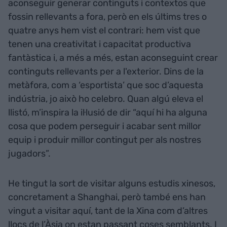
aconseguir generar continguts i contextos que
fossin rellevants a fora, però en els últims tres o
quatre anys hem vist el contrari: hem vist que
tenen una creativitat i capacitat productiva
fantàstica i, a més a més, estan aconseguint crear
continguts rellevants per a l'exterior. Dins de la
metàfora, com a ‘esportista’ que soc d’aquesta
indústria, jo això ho celebro. Quan algú eleva el
llistó, m’inspira la il·lusió de dir “aquí hi ha alguna
cosa que podem perseguir i acabar sent millor
equip i produir millor contingut per als nostres
jugadors”.
He tingut la sort de visitar alguns estudis xinesos,
concretament a Shanghai, però també ens han
vingut a visitar aquí, tant de la Xina com d’altres
llocs de l’Àsia on estan passant coses semblants. I