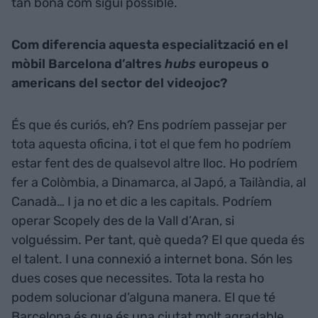
tan bona com sigui possible.
Com diferencia aquesta especialització en el
mòbil Barcelona d’altres
hubs
europeus o
americans del sector del videojoc?
És que és curiós, eh? Ens podríem passejar per
tota aquesta oficina, i tot el que fem ho podríem
estar fent des de qualsevol altre lloc. Ho podríem
fer a Colòmbia, a Dinamarca, al Japó, a Tailàndia, al
Canadà… I ja no et dic a les capitals. Podríem
operar Scopely des de la Vall d’Aran, si
volguéssim. Per tant, què queda? El que queda és
el talent. I una connexió a internet bona. Són les
dues coses que necessites. Tota la resta ho
podem solucionar d’alguna manera. El que té
Barcelona és que és una ciutat molt agradable.