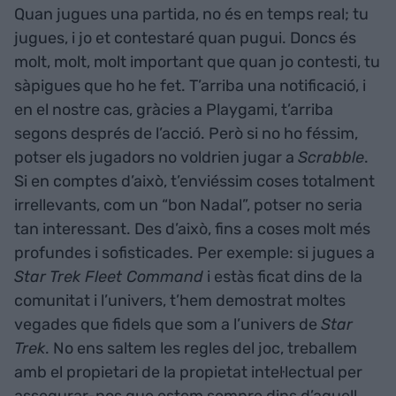
Quan jugues una partida, no és en temps real; tu
jugues, i jo et contestaré quan pugui. Doncs és
molt, molt, molt important que quan jo contesti, tu
sàpigues que ho he fet. T’arriba una notificació, i
en el nostre cas, gràcies a Playgami, t’arriba
segons després de l’acció. Però si no ho féssim,
potser els jugadors no voldrien jugar a
Scrabble
.
Si en comptes d’això, t’enviéssim coses totalment
irrellevants, com un “bon Nadal”, potser no seria
tan interessant. Des d’això, fins a coses molt més
profundes i sofisticades. Per exemple: si jugues a
Star Trek Fleet Command
i estàs ficat dins de la
comunitat i l’univers, t’hem demostrat moltes
vegades que fidels que som a l’univers de
Star
Trek
. No ens saltem les regles del joc, treballem
amb el propietari de la propietat intel·lectual per
assegurar-nos que estem sempre dins d’aquell