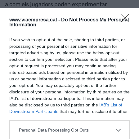
a com els jugadors poden experimentar
l’experiència d’un videojoc
free to play
, sinó a
www.viaempresa.cat -
Do Not Process My Personal
com fem les coses com a empresa. Volem crear
Information
jocs que encantin; no que agradin, sinó que
encantin. Que la gent digui “com se’ls ha acudit
If you wish to opt-out of the sale, sharing to third parties, or
això”. Jocs com
Monopoly GO
, que neix d’una de
processing of your personal or sensitive information for
targeted advertising by us, please use the below opt-out
les IP de jocs més grans del món, i els que vindran
section to confirm your selection. Please note that after your
en el futur. Volem aconseguir fer productes que
opt-out request is processed you may continue seeing
mereixin el respecte de l’audiència. La idea del
interest-based ads based on personal information utilized by
us or personal information disclosed to third parties prior to
Play to Win és que volem ser molt rellevants en
your opt-out. You may separately opt-out of the further
aquesta indústria, no volem un lloc secundari.
disclosure of your personal information by third parties on the
IAB’s list of downstream participants. This information may
also be disclosed by us to third parties on the
IAB’s List of
Aquesta idea contrasta amb el “
Pay to Win
”
Downstream Participants
that may further disclose it to other
(“Paga per guanyar”) que s’associa sovint als
third parties.
videojocs mòbils, amb què els usuaris critiquen
Personal Data Processing Opt Outs
aquells jocs que recompensen més els qui