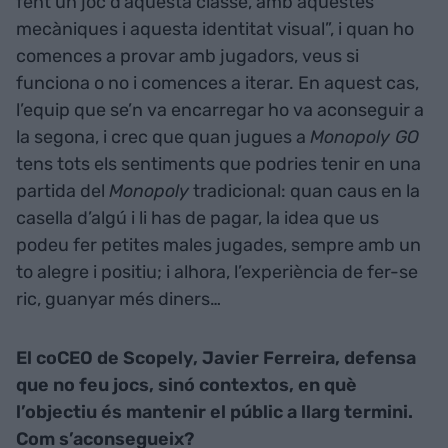
fent un joc d’aquesta classe, amb aquestes
mecàniques i aquesta identitat visual”, i quan ho
comences a provar amb jugadors, veus si
funciona o no i comences a iterar. En aquest cas,
l’equip que se’n va encarregar ho va aconseguir a
la segona, i crec que quan jugues a
Monopoly GO
tens tots els sentiments que podries tenir en una
partida del
Monopoly
tradicional: quan caus en la
casella d’algú i li has de pagar, la idea que us
podeu fer petites males jugades, sempre amb un
to alegre i positiu; i alhora, l’experiència de fer-se
ric, guanyar més diners…
El coCEO de Scopely, Javier Ferreira, defensa
que no feu jocs, sinó contextos, en què
l’objectiu és mantenir el públic a llarg termini.
Com s’aconsegueix?