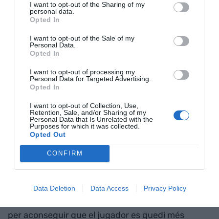
destinen més diners. Com dissenyeu la
I want to opt-out of the Sharing of my
personal data.
monetització per evitar aquesta acusació?
Opted In
I want to opt-out of the Sale of my
Nosaltres no desenvolupem els jocs perquè algú
Personal Data.
Opted In
experimenti la necessitat de pagar.
Desenvolupem els jocs per aconseguir merèixer
I want to opt-out of processing my
Personal Data for Targeted Advertising.
l’atenció de l’usuari, i veiem la despesa en el joc
Opted In
com una prova que aquesta és una inversió que
I want to opt-out of Collection, Use,
valoren, de la mateixa manera que algú pot
Retention, Sale, and/or Sharing of my
Personal Data that Is Unrelated with the
valorar una inversió en roba, cromos o un cotxe.
Purposes for which it was collected.
Opted Out
L’únic és que ho fem amb uns pagaments més
petits i d’una forma més orientada al llarg termini.
CONFIRM
L’atenció de l’usuari és l’actiu més valuós que
existeix a tota la indústria dels videojocs i de
l’entreteniment, i no el sacrificaríem mai per res. Si
Data Deletion
Data Access
Privacy Policy
hem de canviar la forma com monetitzem, es fa
per aconseguir que el jugador es quedi més