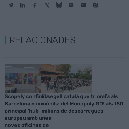
RELACIONADES
Scopely confirma
El segell català que triomfa als
Barcelona com a
mòbils: del Monopoly GO! als 150
principal 'hub'
milions de descàrregues
europeu amb unes
noves oficines de