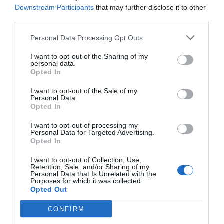
Dades en clau
La seguretat de les
Ciberatacs:
Downstream Participants
that may further disclose it to other
catalana
dades
amenaces no
third parties.
termes nous
Personal Data Processing Opt Outs
I want to opt-out of the Sharing of my
personal data.
Opted In
I want to opt-out of the Sale of my
Personal Data.
Opted In
I want to opt-out of processing my
Personal Data for Targeted Advertising.
ELS MÉS LLEGITS
Opted In
I want to opt-out of Collection, Use,
Retention, Sale, and/or Sharing of my
AVUI DESTAQUEM
Personal Data that Is Unrelated with the
Purposes for which it was collected.
Opted Out
CONFIRM