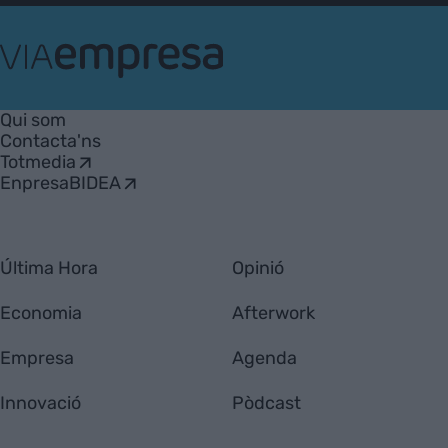
VIA
Empresa
Qui som
Contacta'ns
Totmedia
EnpresaBIDEA
Última Hora
Opinió
Economia
Afterwork
Empresa
Agenda
Innovació
Pòdcast