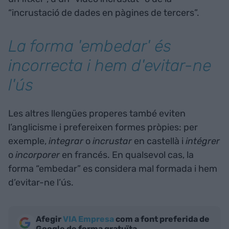
“incrustació de dades en pàgines de tercers”.
La forma 'embedar' és
incorrecta i hem d'evitar-ne
l'ús
Les altres llengües properes també eviten
l’anglicisme i prefereixen formes pròpies: per
exemple,
integrar
o
incrustar
en castellà i
intégrer
o
incorporer
en francés. En qualsevol cas, la
forma “embedar” es considera mal formada i hem
d’evitar-ne l’ús.
Afegir
VIA Empresa
com a font preferida de
Google de forma gratuïta