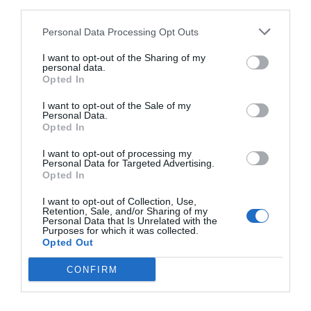
third parties.
Personal Data Processing Opt Outs
I want to opt-out of the Sharing of my
personal data.
Opted In
RELACIONADES
I want to opt-out of the Sale of my
Personal Data.
Opted In
I want to opt-out of processing my
Personal Data for Targeted Advertising.
Opted In
I want to opt-out of Collection, Use,
Retention, Sale, and/or Sharing of my
Personal Data that Is Unrelated with the
Purposes for which it was collected.
Naturgy alerta de
Naturgy multiplica
Naturgy és 
Opted Out
l'efecte de la
per cinc la capacitat
les millors
CONFIRM
inflació en
per distribuir gas
empreses pe
l'electrificació de
renovable a més de
treballar a 
l'economia
70.000 llars