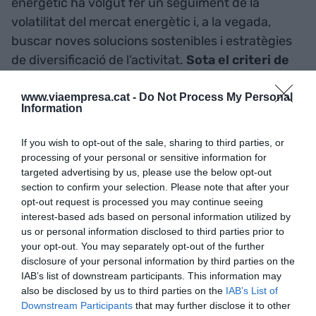
energètic ha volgut fer un seguiment de la
volatilitat del mercat energètic i, a la vegada,
buscar noves solucions sostenibles i estratègies
de diversificació de l’activitat.
Sota el criteri de
Naturgy
, els cicles combinats “són subestimats” i
no es tenen en compte com un element clau per
www.viaempresa.cat -
Do Not Process My Personal
Information
mantenir l’estabilitat d’un sistema energètic “en
plena transformació”. Per tant, el futur implica
If you wish to opt-out of the sale, sharing to third parties, or
trobar un equilibri “entre la sostenibilitat i la
processing of your personal or sensitive information for
seguretat a la provisió d’electricitat”.
targeted advertising by us, please use the below opt-out
section to confirm your selection. Please note that after your
opt-out request is processed you may continue seeing
interest-based ads based on personal information utilized by
Afegir
VIA Empresa
com a font preferida de
us or personal information disclosed to third parties prior to
Google de forma gratuïta
your opt-out. You may separately opt-out of the further
Estigues informat amb les últimes notícies d'actualitat
disclosure of your personal information by third parties on the
ACTIVAR ARA
IAB’s list of downstream participants. This information may
also be disclosed by us to third parties on the
IAB’s List of
Downstream Participants
that may further disclose it to other