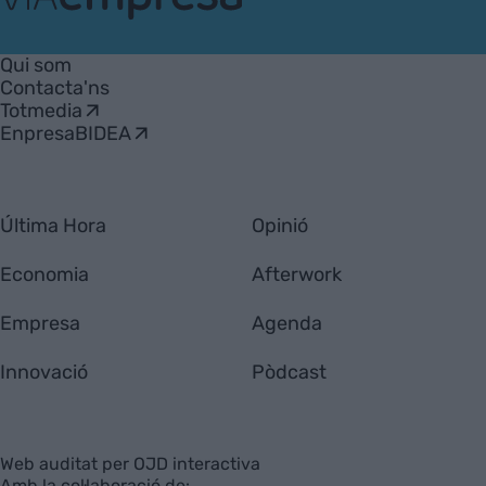
VIA
Empresa
Qui som
Contacta'ns
Totmedia
EnpresaBIDEA
Última Hora
Opinió
Economia
Afterwork
Empresa
Agenda
Innovació
Pòdcast
Web auditat per OJD interactiva
Amb la col·laboració de: