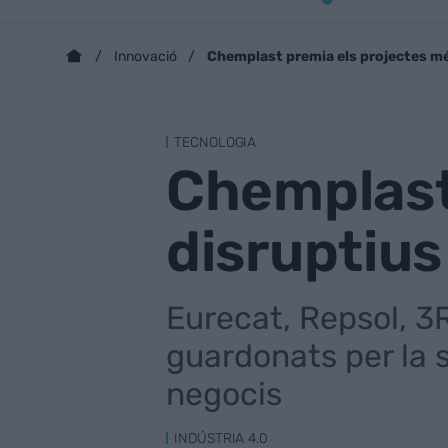
Chemplast premia els projectes més
Innovació
TECNOLOGIA
Chemplast
disruptius 
Eurecat, Repsol, 3R
guardonats per la s
negocis
INDÚSTRIA 4.0