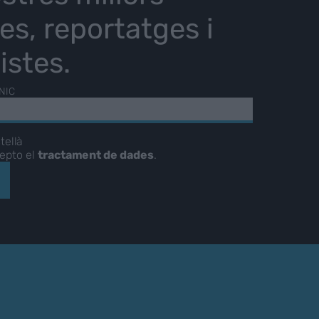
ies, reportatges i
istes.
NIC
tellà
cepto el
tractament de dades
.