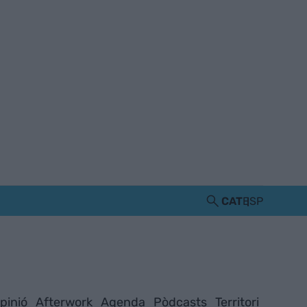
CAT
ESP
pinió
Afterwork
Agenda
Pòdcasts
Territori