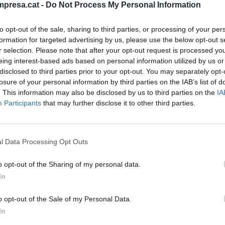
eller delegat de Cepsa,
Pedro Miró Roig
, amb el
presa.cat -
Do Not Process My Personal Information
fessional.
to opt-out of the sale, sharing to third parties, or processing of your per
formation for targeted advertising by us, please use the below opt-out s
seva tecnologia de dispersió d'additius i
r selection. Please note that after your opt-out request is processed y
 consisteix en la introducció d'un sistema de
eing interest-based ads based on personal information utilized by us or
disclosed to third parties prior to your opt-out. You may separately opt-
c es barreja amb els diferents additius per obtenir
losure of your personal information by third parties on the IAB’s list of
centre tecnològic ha rebut el premi a la millor
. This information may also be disclosed by us to third parties on the
IA
 del desenvolupament dels nous materials.
Participants
that may further disclose it to other third parties.
at el premi al millor projecte d'investigació per a
l Data Processing Opt Outs
tecnològica basada en copolímers EVA com a millora
rolis. Mentrestant, 3R Industria 4.0 ha estat
o opt-out of the Sharing of my personal data.
iniciativa empresarial per la revolució 4.0 en la
In
connectat", que dóna tota la importància a la
 procés de transformació digital a les empreses.
o opt-out of the Sale of my Personal Data.
In