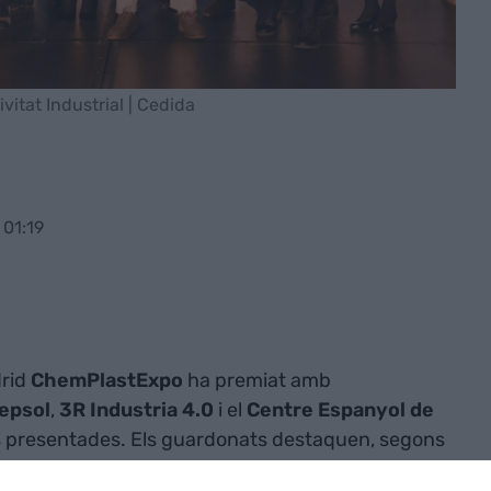
vitat Industrial | Cedida
01:19
drid
ChemPlastExpo
ha premiat amb
epsol
,
3R Industria 4.0
i el
Centre Espanyol de
es presentades. Els guardonats destaquen, segons
e i estratègia en tecnologies aplicades als negocis.