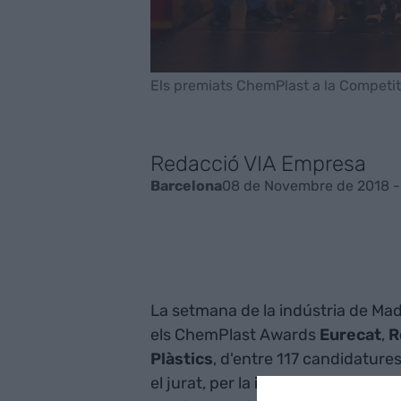
Els premiats ChemPlast a la Competiti
Redacció VIA Empresa
08 de Novembre de 2018 - 
Barcelona
La setmana de la indústria de Ma
els ChemPlast Awards
Eurecat
,
R
Plàstics
, d'entre 117 candidatur
el jurat, per la
innovació
, lideratg