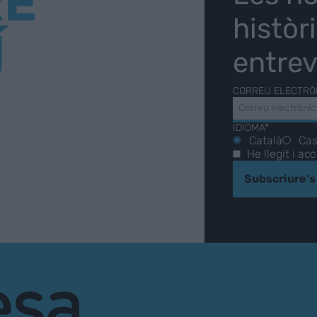
RE
històr
Í
entrev
CORREU ELECTRÒ
IDIOMA*
Català
Cas
He llegit i ac
Subscriure's