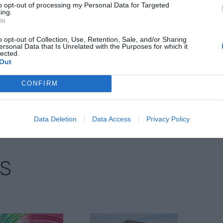
Plàstics ha rebut el premi lideratge indústrial en
to opt-out of processing my Personal Data for Targeted
ing.
stenibles, que reconeix la solució innovadora que
In
ivitat de la indústria".
o opt-out of Collection, Use, Retention, Sale, and/or Sharing
ersonal Data that Is Unrelated with the Purposes for which it
lected.
Out
CONFIRM
nt preferida de Google de forma
ACTIVAR ARA
ícies d'actualitat
Data Deletion
Data Access
Privacy Policy
S