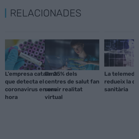
RELACIONADES
L'empresa catalana
Un 25% dels
La telemedic
que detecta el
centres de salut fan
redueix la d
coronavirus en una
servir realitat
sanitària
hora
virtual