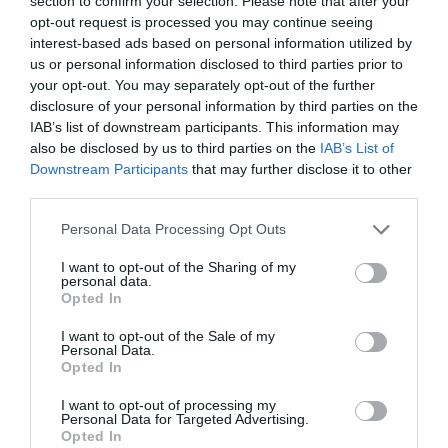
section to confirm your selection. Please note that after your
aconseguir un millor triatge i evitar
opt-out request is processed you may continue seeing
desplaçaments innecessaris al centre de salut,
interest-based ads based on personal information utilized by
us or personal information disclosed to third parties prior to
“especialment en casos com l’actual amb el
your opt-out. You may separately opt-out of the further
coronavirus”, assenyala Cuevas.
disclosure of your personal information by third parties on the
IAB’s list of downstream participants. This information may
also be disclosed by us to third parties on the
IAB’s List of
La transformació del
Downstream Participants
that may further disclose it to other
third parties.
sistema sanitari
Personal Data Processing Opt Outs
“Les tecnologies disruptives són aquelles que han
I want to opt-out of the Sharing of my
suposat un canvi de paradigma, tant econòmic
personal data.
Opted In
com social o de canvi d’hàbits. Estem parlant
d’Intel·ligència Artificial, robòtica, Blockchain,
I want to opt-out of the Sale of my
Personal Data.
realitat virtual... solucions que estan impactant de
Opted In
forma molt notable en tots els sectors, també en
I want to opt-out of processing my
el sanitari”, explica Moreno. Una revolució
Personal Data for Targeted Advertising.
Opted In
tecnològica que ha provocat una transformació