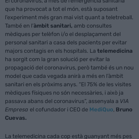
El coronavirus, a més de l’emergència sanitària
que ha provocat a tot el món, està suposant
l’experiment més gran mai vist quant a teletreball.
També en l’
àmbit sanitari,
amb consultes
mèdiques per telèfon i/o el desplaçament del
personal sanitari a casa dels pacients per evitar
majors contagis en els hospitals. La
telemedicina
ha sorgit com la gran solució per evitar la
propagació del coronavirus, però també és un nou
model que cada vegada anirà a més en l’àmbit
sanitari en els pròxims anys. “El 75% de les visites
mèdiques físiques no són necessàries, i això ja
passava abans del coronavirus”, assenyala a
VIA
Empresa
el cofundador i CEO de
MediQuo
,
Bruno
Cuevas.
La telemedicina cada cop està guanyant més pes