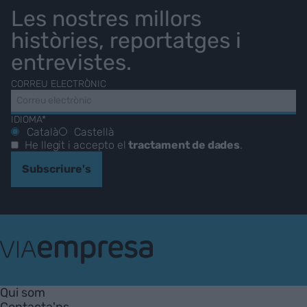
Les nostres millors
històries, reportatges i
entrevistes.
CORREU ELECTRÒNIC
IDIOMA*
Català
Castellà
He llegit i accepto el
tractament de dades
.
Subscriure's
VIA
Empresa
Qui som
Contacta'ns