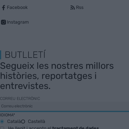
Facebook
Rss
Instagram
BUTLLETÍ
Segueix les nostres millors
històries, reportatges i
entrevistes.
CORREU ELECTRÒNIC
IDIOMA*
Català
Castellà
He llegit i accepto el
tractament de dades
.