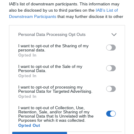
IAB’s list of downstream participants. This information may
also be disclosed by us to third parties on the
IAB’s List of
Downstream Participants
that may further disclose it to other
EMPRESA FAMILIAR
third parties.
Planeta busca segell
empresarial
Personal Data Processing Opt Outs
12 d’agost de 2020
I want to opt-out of the Sharing of my
personal data.
Opted In
CORONAVIRUS
I want to opt-out of the Sale of my
Les ‘telecos’ catalanes, entre
Personal Data.
Opted In
la consolidació i la
concentració
I want to opt-out of processing my
25 de maig de 2020
Personal Data for Targeted Advertising.
Opted In
I want to opt-out of Collection, Use,
Retention, Sale, and/or Sharing of my
Personal Data that Is Unrelated with the
Anterior
1
2
3
4
5
…
8
Següent
Purposes for which it was collected.
Opted Out