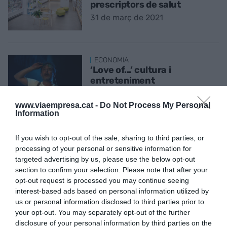
prescriptors de salut
31 de març de 2021
ECONOMIA
‘Love of...’ cultura i
entreteniment
23 de març de 2021
www.viaempresa.cat -
Do Not Process My Personal
Information
ECONOMIA
If you wish to opt-out of the sale, sharing to third parties, or
Vall Banc i el seu talismà per
processing of your personal or sensitive information for
créixer a Espanya
targeted advertising by us, please use the below opt-out
2 de març de 2021
section to confirm your selection. Please note that after your
opt-out request is processed you may continue seeing
interest-based ads based on personal information utilized by
us or personal information disclosed to third parties prior to
your opt-out. You may separately opt-out of the further
disclosure of your personal information by third parties on the