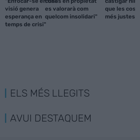
“Enfocar-se en una
coses en propietat
castigar ning
visió genera
es valorarà com
que les cose
esperança en
quelcom insolidari"
més justes"
temps de crisi"
ELS MÉS LLEGITS
AVUI DESTAQUEM