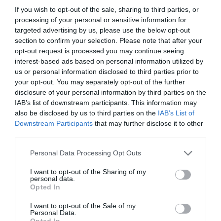
clients. El concepte clau és el
customer lifetime
If you wish to opt-out of the sale, sharing to third parties, or
value,
que permet rendibilitzar el cost d’adquisició
processing of your personal or sensitive information for
i generar ingressos recurrents.
targeted advertising by us, please use the below opt-out
section to confirm your selection. Please note that after your
opt-out request is processed you may continue seeing
Els models de subscripció són una de les vies
interest-based ads based on personal information utilized by
possibles, però no l’única. La millor estratègia de
us or personal information disclosed to third parties prior to
fidelització continua sent superar de manera
your opt-out. You may separately opt-out of the further
disclosure of your personal information by third parties on the
constant les expectatives del client. Els
IAB’s list of downstream participants. This information may
programes de punts, les targetes o els cupons
also be disclosed by us to third parties on the
IAB’s List of
són tàctiques que qualsevol competidor pot
Downstream Participants
that may further disclose it to other
third parties.
copiar. Oferir valor en cada interacció és molt més
difícil de replicar.
Personal Data Processing Opt Outs
I want to opt-out of the Sharing of my
La tecnologia també ha canviat molts
personal data.
Opted In
paradigmes. Gràcies a les dades és possible
identificar patrons i anticipar comportaments. Per
I want to opt-out of the Sale of my
Personal Data.
exemple, es pot detectar quan un client està a
Opted In