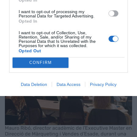
punt d’abandonar una marca i actuar abans que
I want to opt-out of processing my
això passi. En el fons, tot es resumeix en un canvi
Personal Data for Targeted Advertising.
Opted In
de mentalitat: passar de caçar clients a cultivar
relacions. Les dades han facilitat enormement
I want to opt-out of Collection, Use,
Retention, Sale, and/or Sharing of my
aquesta transformació.
Personal Data that Is Unrelated with the
Purposes for which it was collected.
Opted Out
CONFIRM
Data Deletion
Data Access
Privacy Policy
Mauro Ribó, director acadèmic de l'Executive Master en
Direcció de Màrqueting i Vendes d'Esade, durant una