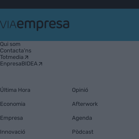
VIA
Empresa
Qui som
Contacta'ns
Totmedia
EnpresaBIDEA
Última Hora
Opinió
Economia
Afterwork
Empresa
Agenda
Innovació
Pòdcast