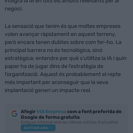
integra la IA en tots els àmbits rellevants per al
negoci.
La sensació que tenim és que moltes empreses
volen avançar ràpidament en aquest terreny,
però encara tenen dubtes sobre com fer-ho. La
principal barrera no és tecnològica, sinó
estratègica: entendre per què s’utilitza la IA i quin
paper ha de jugar dins de l’estratègia de
l’organització. Aquest és probablement el repte
més important per aconseguir que la seva
implantació generi un impacte real.
Afegir
VIA Empresa
com a font preferida de
Google de forma gratuïta
Estigues informat amb les últimes notícies d'actualitat
ACTIVAR ARA