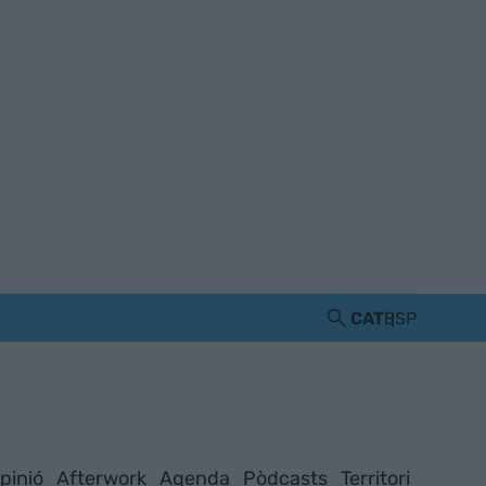
CAT
ESP
pinió
Afterwork
Agenda
Pòdcasts
Territori