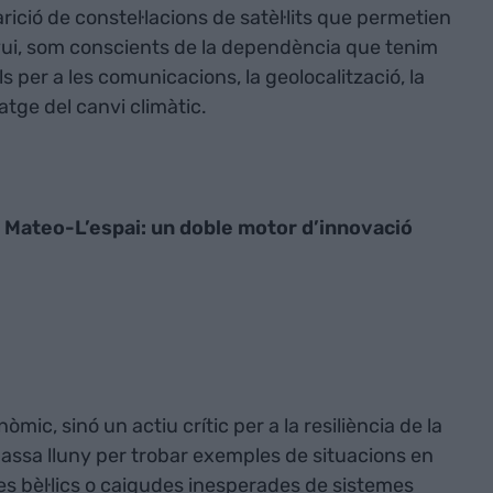
parició de constel·lacions de satèl·lits que permetien
avui, som conscients de la dependència que tenim
s per a les comunicacions, la geolocalització, la
tge del canvi climàtic.
 Mateo-L’espai: un doble motor d’innovació
ic, sinó un actiu crític per a la resiliència de la
massa lluny per trobar exemples de situacions en
es bèl·lics o caigudes inesperades de sistemes