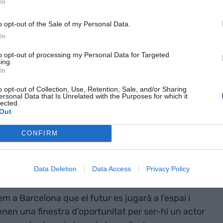
In
ui
o opt-out of the Sale of my Personal Data.
 tecnologies
In
to opt-out of processing my Personal Data for Targeted
ing.
In
és fàcil: es requereix una combinació de
o opt-out of Collection, Use, Retention, Sale, and/or Sharing
ersonal Data that Is Unrelated with the Purposes for which it
gilitat i pragmatisme privats. El Space Economy
lected.
Out
moure la trobada d’aquests dos mons. Durant dos
ues, empreses privades i entitats de recerca tant
CONFIRM
trem on som i cap a on anem. Parlarem de
at i les tendències, però sobretot de com construir
nom.
Data Deletion
Data Access
Privacy Policy
m a Barcelona que el futur es jugarà a l’espai i
enen una finestra d’oportunitat per ser-hi un actor