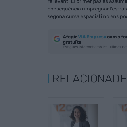
rellevant. El primer pas és assum
conseqüència i impregnar l'estrat
segona cursa espacial i no ens p
Afegir
VIA Empresa
com a fo
gratuïta
Estigues informat amb les últimes not
RELACIONADE