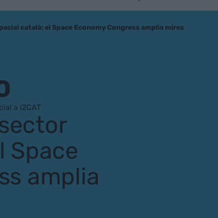
spacial català: el Space Economy Congress amplia mires
O
ial a i2CAT
 sector
el Space
s amplia