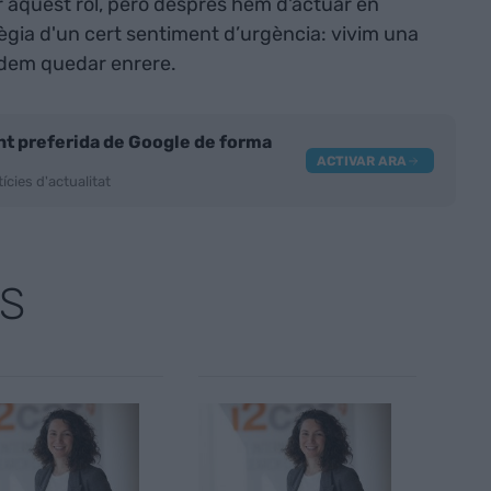
ir aquest rol, però després hem d'actuar en
ègia d'un cert sentiment d’urgència: vivim una
odem quedar enrere.
nt preferida de Google de forma
ACTIVAR ARA
ícies d'actualitat
S