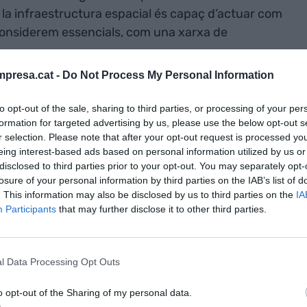
la infraestructura espacial és capaç d’actuar com
 considerem essencials, com una xarxa de
presa.cat -
Do Not Process My Personal Information
 context geopolític que requereix que aquesta
na i autònoma, és a dir, que no depengui
to opt-out of the sale, sharing to third parties, or processing of your per
formation for targeted advertising by us, please use the below opt-out s
de tercers. Més que mai, Europa es troba en un
r selection. Please note that after your opt-out request is processed y
citats pròpies i cadenes de valor robustes i
eing interest-based ads based on personal information utilized by us or
pacitat de dissenyar, produir i llançar satèl·lits
disclosed to third parties prior to your opt-out. You may separately opt-
losure of your personal information by third parties on the IAB’s list of
des satel·litàries.
. This information may also be disclosed by us to third parties on the
IA
Participants
that may further disclose it to other third parties.
context
ereix que
l Data Processing Opt Outs
seguretat”
o opt-out of the Sharing of my personal data.
tònoma, és a