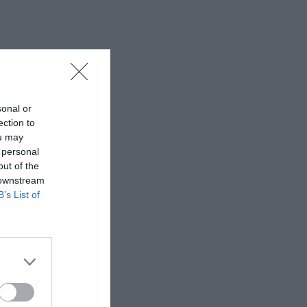
sonal or
ection to
ou may
 personal
out of the
 downstream
B’s List of