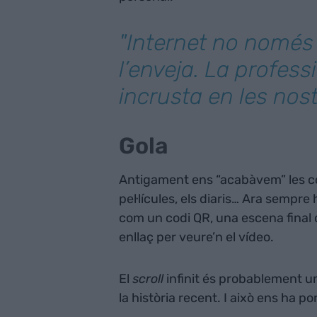
"Internet no només
l’enveja. La professi
incrusta en les nost
Gola
Antigament ens “acabàvem” les coses
pel·lícules, els diaris… Ara sempr
com un codi QR, una escena final q
enllaç per veure’n el vídeo.
El
scroll
infinit és probablement u
la història recent. I això ens ha p