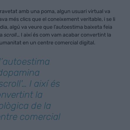
ravetat amb una poma, algun usuari virtual va
va més clics que el coneixement veritable, i se li
ia, algú va veure que l’autoestima baixeta feia
da
scroll
… I així és com vam acabar convertint la
umanitat en un centre comercial digital.
l’autoestima
a dopamina
roll'… I així és
vertint la
ològica de la
ntre comercial