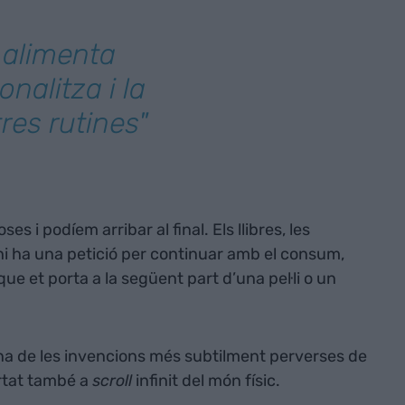
 alimenta
onalitza i la
res rutines"
 i podíem arribar al final. Els llibres, les
e hi ha una petició per continuar amb el consum,
ue et porta a la següent part d’una pel·li o un
na de les invencions més subtilment perverses de
ortat també a
scroll
infinit del món físic.