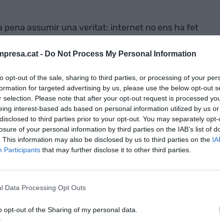
la pena assumir una veritat: internet no ens ha fet
ctes que ja teníem. Per celebrar l’efemèride, us
ternet, on es troben, com els podeu despertar i com
presa.cat -
Do Not Process My Personal Information
to opt-out of the sale, sharing to third parties, or processing of your per
formation for targeted advertising by us, please use the below opt-out s
r selection. Please note that after your opt-out request is processed y
eing interest-based ads based on personal information utilized by us or
disclosed to third parties prior to your opt-out. You may separately opt-
 els grisos, van al blanc o al negre. A la guerra.
losure of your personal information by third parties on the IAB’s list of
 més interacció que la ràbia. Un article ponderat
. This information may also be disclosed by us to third parties on the
IA
sona indignada escrivint en majúscules genera
Participants
that may further disclose it to other third parties.
a la plataforma. El negoci perfecte.
l Data Processing Opt Outs
X
, abans conegut com a
Twitter
. Fa anys que es
l’única energia renovable que internet ha
o opt-out of the Sharing of my personal data.
rial.