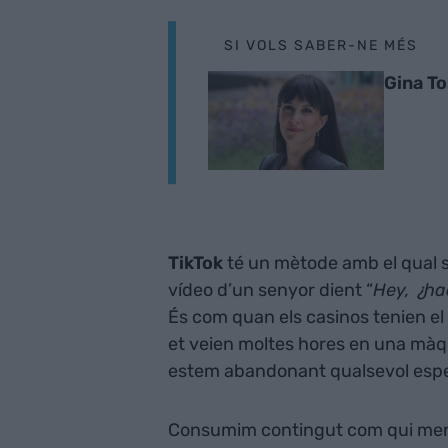
SI VOLS SABER-NE MÉS
Gina To
TikTok
té un mètode amb el qual s
vídeo d’un senyor dient “
Hey, ¿ha
És com quan els casinos tenien el 
et veien moltes hores en una mà
estem abandonant qualsevol espe
Consumim contingut com qui menja