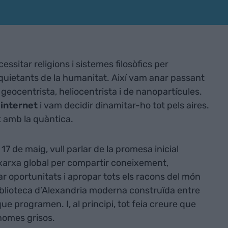
ssitar religions i sistemes filosòfics per
quietants de la humanitat. Així vam anar passant
geocentrista, heliocentrista i de nanopartícules.
r
internet
i vam decidir dinamitar-ho tot pels aires.
t amb la quàntica.
 17 de maig, vull parlar de la promesa inicial
 xarxa global per compartir coneixement,
 oportunitats i apropar tots els racons del món
iblioteca d’Alexandria moderna construïda entre
 que programen. I, al principi, tot feia creure que
homes grisos.