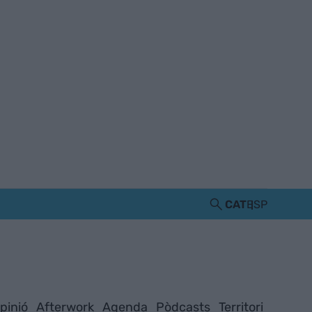
CAT
ESP
pinió
Afterwork
Agenda
Pòdcasts
Territori