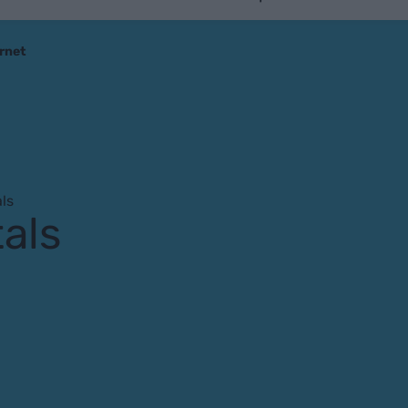
ernet
als
tals