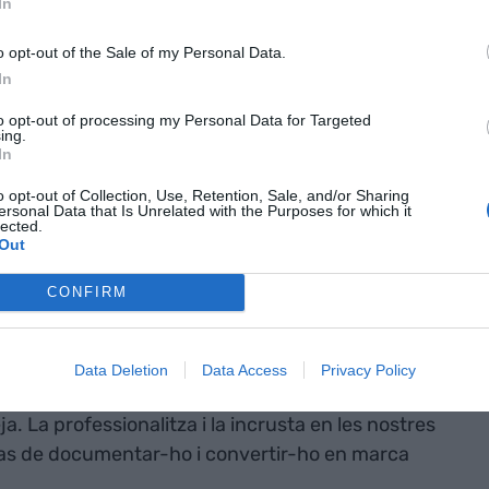
In
o opt-out of the Sale of my Personal Data.
In
ers de persones comparin les seves vacances amb
to opt-out of processing my Personal Data for Targeted
ing.
t pagat. Hi ha estudis que diuen que el turisme s’ha
In
i la fascinació que tenim per ensenyar-ho tot.
o opt-out of Collection, Use, Retention, Sale, and/or Sharing
eïns a prendre vent. Un aparador de tot el que jo
ersonal Data that Is Unrelated with the Purposes for which it
lected.
Out
CONFIRM
l narcisisme corporatiu. És probablement l’únic
00 persones es pot anunciar amb emojis, agraint
s al camí”.
Data Deletion
Data Access
Privacy Policy
. La professionalitza i la incrusta en les nostres
, has de documentar-ho i convertir-ho en marca