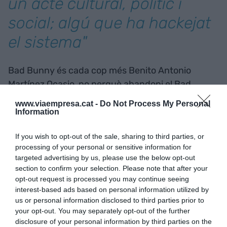
un acte cultural, polític i
social; algú que ha hackejat
el sistema"
Bad Bunny és cada cop més Benito Antonio
Martínez Ocasio, no perquè abandoni el Bad
Bunny del
reggaeton
, sinó perquè el
www.viaempresa.cat -
Do Not Process My Personal
transcendeix. Ja no és només un artista que
Information
acumula reproduccions, sinó algú que ocupa
If you wish to opt-out of the sale, sharing to third parties, or
espais culturals simbòlics: festivals, televisió,
processing of your personal or sensitive information for
cerimònies de premis, i finalment el centre absolut
targeted advertising by us, please use the below opt-out
del sistema mediàtic global. Arriba a la Super
section to confirm your selection. Please note that after your
Bowl, no com una excepció llatina com van ser
opt-out request is processed you may continue seeing
interest-based ads based on personal information utilized by
Gloria Estefan
o
Jennifer Lopez
, o sigui, per
us or personal information disclosed to third parties prior to
ser
latino
, sinó per ser qui és. Hi arriba com algú
your opt-out. You may separately opt-out of the further
que sap com convertir cada aparició en un acte
disclosure of your personal information by third parties on the