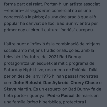
forma part del relat. Portar-hi un artista associat
—encara— al
reggaeton
comercial no és una
concessió a la plebs; és una declaració que allò
popular ha canviat de lloc. Bad Bunny entra per
primer cop al circuit cultural “seriós” europeu.
L’altre punt d’inflexió és la combinació de mitjans
socials amb mitjans tradicionals, çò és, amb la
televisió. L'octubre del 2021 Bad Bunny
protagonitza un esquetx al mític programa de
Saturday Night Live, una mena de Polònia d'allà,
per on des de l’any 1975 hi han passat monstres
com
John Belushi
,
Dan Aykroid
,
Chevy Chase
o
Steve Martin
. És un esquetx on Bad Bunny fa de
tieta porto-riquenya i
Pedro Pascal
de mare, en
una família
latina
hiperbòlica, protectora i