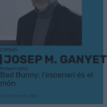
L'OPINIÓ
JOSEP M. GANYET
Etnògraf digital
Bad Bunny: l’escenari és el
món
12 de Febrer de 2026