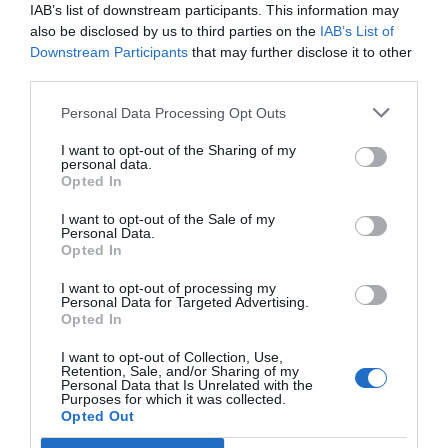
IAB’s list of downstream participants. This information may
cultural, polític i social; algú que ha hackejat el
also be disclosed by us to third parties on the
IAB’s List of
sistema.
Downstream Participants
that may further disclose it to other
third parties.
I ho fa des del centre mateix de les plataformes
Personal Data Processing Opt Outs
que, durant l’última dècada, han estat
I want to opt-out of the Sharing of my
instrumentalitzades pel populisme reaccionari.
personal data.
Trump
, el moviment MAGA i tots els reaccionaris
Opted In
del món van entendre abans que ningú que el
I want to opt-out of the Sale of my
poder ja no passava pel debat, sinó per omplir les
Personal Data.
Opted In
línies de temps de les xarxes de caos; no cal tenir
raó, cal visibilitat; no per convèncer, sinó per
I want to opt-out of processing my
Personal Data for Targeted Advertising.
saturar. Amb l’ajuda —voluntària o negligent— de
Opted In
les grans plataformes de Silicon Valley (algú ha
I want to opt-out of Collection, Use,
dit
scroll
infinit?), van hackejar l’ecosistema
Retention, Sale, and/or Sharing of my
Personal Data that Is Unrelated with the
mediàtic —i amb ell la nostra atenció—, de forma
Purposes for which it was collected.
Opted Out
que el van convertir en una màquina de