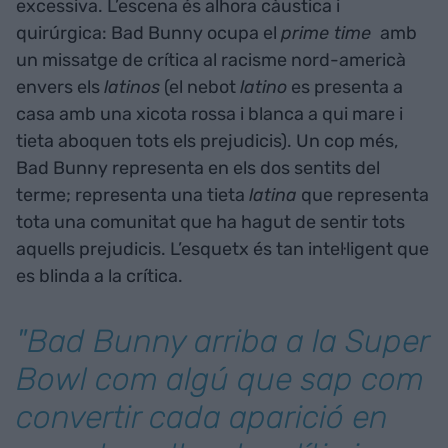
excessiva. L’escena és alhora càustica i
quirúrgica: Bad Bunny ocupa el
prime time
amb
un missatge de crítica al racisme nord-americà
envers els
latinos
(el nebot
latino
es presenta a
casa amb una xicota rossa i blanca a qui mare i
tieta aboquen tots els prejudicis). Un cop més,
Bad Bunny representa en els dos sentits del
terme; representa una tieta
latina
que representa
tota una comunitat que ha hagut de sentir tots
aquells prejudicis. L’esquetx és tan intel·ligent que
es blinda a la crítica.
"Bad Bunny arriba a la Super
Bowl com algú que sap com
convertir cada aparició en