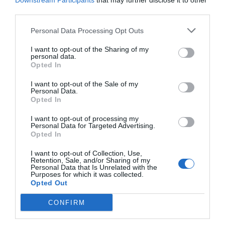
Downstream Participants
that may further disclose it to other
ciutats. Exemples com els que hem vist a la Xina
third parties.
amb el
reconeixement facial
(més enllà de la
Personal Data Processing Opt Outs
polèmica sobre la privadesa), imagineu el que
poden aportar a la millora de la seguretat en una
I want to opt-out of the Sharing of my
personal data.
ciutat. Per no parlar de sistemes integrats de
Opted In
seguretat amb capacitat de respostes eficients a
I want to opt-out of the Sale of my
incidències o emergències, per exemple.
Personal Data.
Opted In
Hi ha casos de planificació
I want to opt-out of processing my
Personal Data for Targeted Advertising.
urbana de la mà de nous
Opted In
fenòmens com l’automòbil
I want to opt-out of Collection, Use,
Retention, Sale, and/or Sharing of my
Personal Data that Is Unrelated with the
connectat i autònom per
Purposes for which it was collected.
Opted Out
exemple, a més
CONFIRM
de l’aportació que poden fer