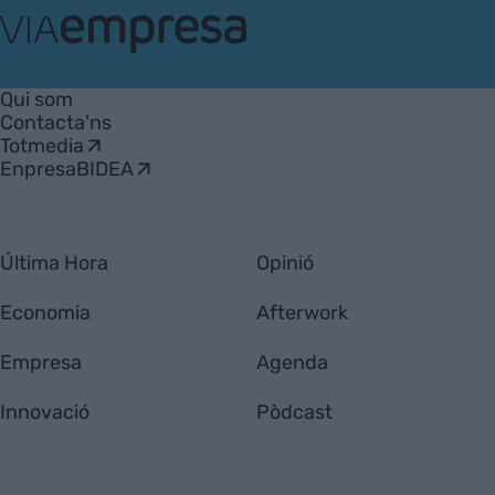
VIA
Empresa
Qui som
Contacta'ns
Totmedia
EnpresaBIDEA
Última Hora
Opinió
Economia
Afterwork
Empresa
Agenda
Innovació
Pòdcast