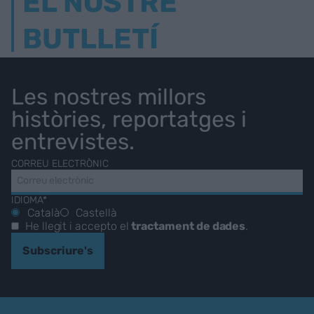
EL NOSTRE
BUTLLETÍ
Les nostres millors
històries, reportatges i
entrevistes.
CORREU ELECTRÒNIC
IDIOMA*
Català
Castellà
He llegit i accepto el
tractament de dades
.
Subscriure's