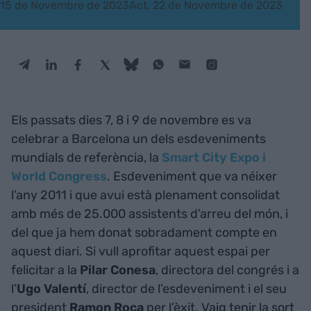
15 de Novembre de 2023
Act. 22 de Novembre de 2023
Els passats dies 7, 8 i 9 de novembre es va
celebrar a Barcelona un dels esdeveniments
mundials de referència, la
Smart City Expo i
World Congress
. Esdeveniment que va néixer
l’any 2011 i que avui està plenament consolidat
amb més de 25.000 assistents d’arreu del món, i
del que ja hem donat sobradament compte en
aquest diari. Si vull aprofitar aquest espai per
felicitar a la
Pilar Conesa
, directora del congrés i a
l’
Ugo Valentí
, director de l’esdeveniment i el seu
president
Ramon Roca
per l’èxit. Vaig tenir la sort