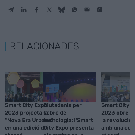
RELACIONADES
Smart City Expo
Ciutadania per
Smart City 
2023 projecta la
sobre de
2023 obre la
“Nova Era Urbana”
tecnologia: l'Smart
la revolució
en una edició de
City Expo presenta
amb una edic