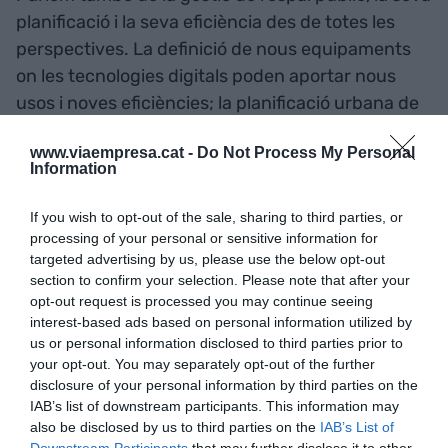
planificació i la seva eficiència des de totes les
perspectives. La definició de nous equipaments
on les tecnologies digitals poden aportar nous
usos i noves eficiències; la planificació urbana de
la mà de nous fenòmens com l’automòbil
www.viaempresa.cat -
Do Not Process My Personal
connectat i autònom per exemple (per extensió
Information
transport públic i sistemes de transport urbà);
l’aportació que poden fer els drons des de totes
If you wish to opt-out of the sale, sharing to third parties, or
les perspectives, no solament en l'àmbit de gestió
processing of your personal or sensitive information for
targeted advertising by us, please use the below opt-out
pública de l’espai, sinó de noves modalitats per
section to confirm your selection. Please note that after your
exemple de transport de mercaderies o persones;
opt-out request is processed you may continue seeing
passant pel teletreball i el seu impacte en espai o
interest-based ads based on personal information utilized by
en la mobilitat, i un llarg etc.
us or personal information disclosed to third parties prior to
your opt-out. You may separately opt-out of the further
disclosure of your personal information by third parties on the
O des de la perspectiva de la seguretat, de les
IAB’s list of downstream participants. This information may
also be disclosed by us to third parties on the
IAB’s List of
emergències o de la mateixa resiliència de les