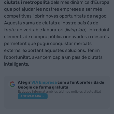
ciutats i metropolità
dels més dinàmics d’Europa
que pot ajudar les nostres empreses a ser més
competitives i obrir noves oportunitats de negoci.
Aquesta xarxa de ciutats al nostre país és de
f
acto
un veritable laboratori (
living lab
), introduint
elements de compra pública innovadora i després
permetent que pugui conquistar mercats
externs, exportant aquestes solucions. Tenim
l’oportunitat, avancem cap a un país de ciutats
intel·ligents.
Afegir
VIA Empresa
com a font preferida de
Google de forma gratuïta
Estigues informat amb les últimes notícies d'actualitat
ACTIVAR ARA