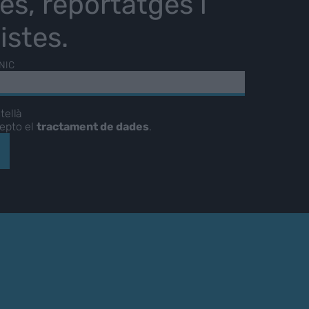
ies, reportatges i
istes.
NIC
tellà
cepto el
tractament de dades
.