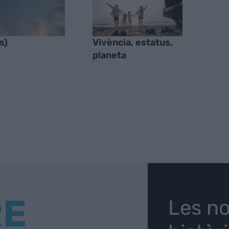
s)
Vivència, estatus,
planeta
RE
Les no