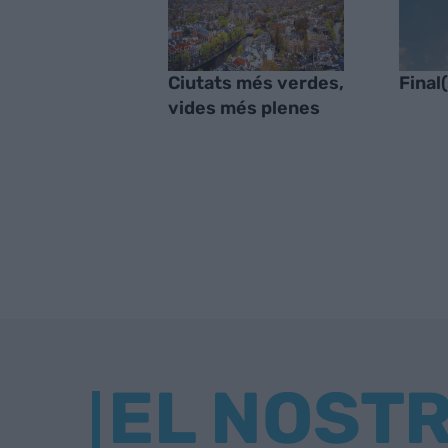
Ciutats més verdes,
Final(
vides més plenes
EL NOST