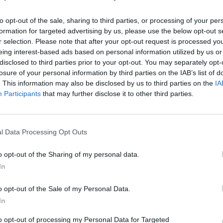
 del carrer”
to opt-out of the sale, sharing to third parties, or processing of your per
formation for targeted advertising by us, please use the below opt-out s
uem fer “el que ens surti de dins”. És cert que ens
r selection. Please note that after your opt-out request is processed y
espais privats, però sempre hi ha un límit en la
eing interest-based ads based on personal information utilized by us or
perquè no ens sentin els veïns, no podem saltar per
disclosed to third parties prior to your opt-out. You may separately opt-
comptat, no podem ballar al mig del carrer, almenys
losure of your personal information by third parties on the IAB’s list of
. This information may also be disclosed by us to third parties on the
IA
s dels altres transeünts. I és una llàstima,
Participants
that may further disclose it to other third parties.
es coses en un espai “neutral”. Un espai en blanc
és, però palpable. Un espai
físic
blanc. Un lloc on
e sentim que necessitem fer. Un espai on fer un
l Data Processing Opt Outs
 nostra rutina. No com una pausa, perquè les
s en el mateix joc que jugàvem abans de la pausa i
o opt-out of the Sharing of my personal data.
In
spai en blanc on fugir. Un refugi on puguem ballar
 atac d’ansietat de manera tranquil·la. Un lloc on
o opt-out of the Sale of my Personal Data.
ma sense fer res, fora de la mirada de l’entorn.
In
to opt-out of processing my Personal Data for Targeted