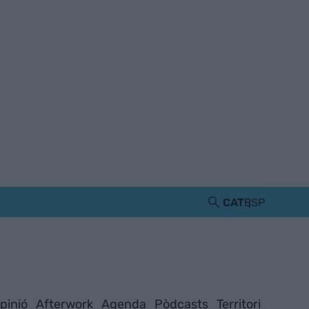
CAT
ESP
pinió
Afterwork
Agenda
Pòdcasts
Territori