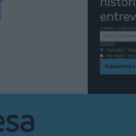
històr
Í
entrev
CORREU ELECTRÒ
IDIOMA*
Català
Cas
He llegit i ac
Subscriure's