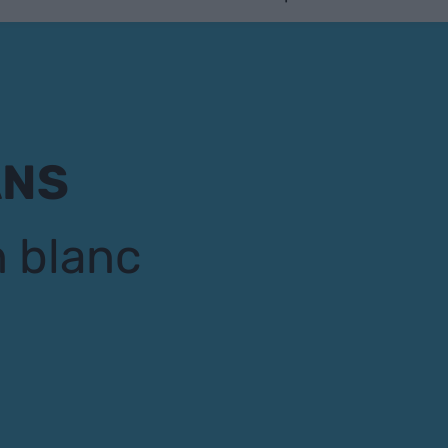
ANS
n blanc