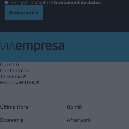
He llegit i accepto el
tractament de dades
.
Subscriure's
VIA
Empresa
Qui som
Contacta'ns
Totmedia
EnpresaBIDEA
Última Hora
Opinió
Economia
Afterwork