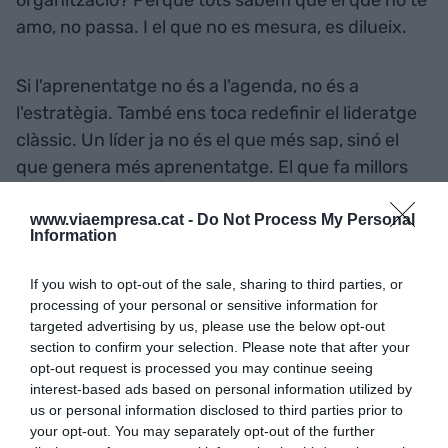
amo, no passa. I el que no es mesura, es dilueix.
Si l'aprenentatge no és a l'agenda, no és a
l'estratègia. També ens toca redefinir el lideratge
clàssic. Un líder ja no és el que més sap, sinó el
que genera més aprenentatge. El que fa millors
preguntes. El que incomoda prou com per a obrir
noves converses. Si l'error es penalitza,
www.viaempresa.cat -
Do Not Process My Personal
Information
l'aprenentatge s'oculta. Si l'error s'analitza,
l'aprenentatge s'accelera. Sembla obvi, però
If you wish to opt-out of the sale, sharing to third parties, or
poques organitzacions ho practiquen de veritat.
processing of your personal or sensitive information for
targeted advertising by us, please use the below opt-out
section to confirm your selection. Please note that after your
Feynman fugia de la complexitat innecessària. A
opt-out request is processed you may continue seeing
l'empresa, en canvi, hem convertit la complexitat
interest-based ads based on personal information utilized by
us or personal information disclosed to third parties prior to
en símbol de sofisticació. Estratègies que ningú
your opt-out. You may separately opt-out of the further
pot explicar, decisions que pocs entenen del tot.