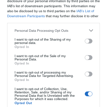
disclosure of your personal information by third parties on the
Però la realitat és més simple: si no pots explicar
IAB’s list of downstream participants. This information may
la teva estratègia amb claredat, probablement no
also be disclosed by us to third parties on the
IAB’s List of
Downstream Participants
that may further disclose it to other
l'entens prou.
third parties.
Personal Data Processing Opt Outs
I el que no s'entén bé, s'executa malament. I aquí
apareix una altra paradoxa interessant: com més
I want to opt-out of the Sharing of my
personal data.
èxit ha tingut una organització, més difícil li
Opted In
resulta aprendre. Perquè l'èxit reforça la
I want to opt-out of the Sale of my
mentalitat fixa. Ens convenç que sabem. Que hem
Personal Data.
Opted In
trobat la fórmula. Que el passat és un bon
predictor del futur. I en el context actual, això és
I want to opt-out of processing my
Personal Data for Targeted Advertising.
perillosament fals.
Opted In
I want to opt-out of Collection, Use,
"Com més èxit ha tingut una
Retention, Sale, and/or Sharing of my
Personal Data that Is Unrelated with the
Purposes for which it was collected.
organització, més difícil li
Opted Out