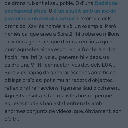
de drons ruixant el seu poble. O d’una
Badalona
postapocalíptica
. O
d’un acudit amb un joc de
paraules amb
kebab
i
durum
. L’exemple dels
drons del Xavi és només això, un exemple. Però
només cal que aneu a Sora 2 i hi trobareu milions
de vídeos generats que demostren fins a quin
punt aquestes eines esborren la frontera entre
ficció i realitat (si voleu generar-hi vídeos, us
caldrà una VPN i connectar-vos des dels EUA).
Sora 2 és capaç de generar escenes amb física i
diàlegs creïbles: pot simular rebots d’objectes,
reflexions i refraccions, i generar àudio coherent.
Aquests resultats tan realistes ho són perquè
aquests models han estat entrenats amb
enormes conjunts de vídeos, que, òbviament, són
d’altri.