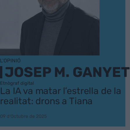
L'OPINIÓ
JOSEP M. GANYET
Etnògraf digital
La IA va matar l’estrella de la
realitat: drons a Tiana
09 d'Octubre de 2025