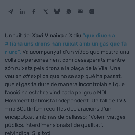
Un tuit del
Xavi Vinaixa
a X diu
“que diuen a
#Tiana uns drons han ruixat amb un gas que fa
riure”.
Va acompanyat d’un vídeo que mostra una
colla de persones rient com desesperats mentre
són ruixats pels drons a la plaça de la Vila. Una
veu en
off
explica que no se sap què ha passat,
que el gas fa riure de manera incontrolable i que
l’acció ha estat reivindicada pel grup MOI,
Moviment Optimista Independent. Un tall de TV3
—no 3CatInfo— recull les declaracions d’un
encaputxat amb nas de pallasso: “Volem viatges
públics, interdimensionals i de qualitat”,
reivindica. Sí a tot!