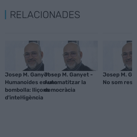
RELACIONADES
Josep M. Ganyet -
Josep M. Ganyet -
Josep M. Ga
Humanoides en una
Automatitzar la
No som res
bombolla: lliçons
democràcia
d'intel·ligència