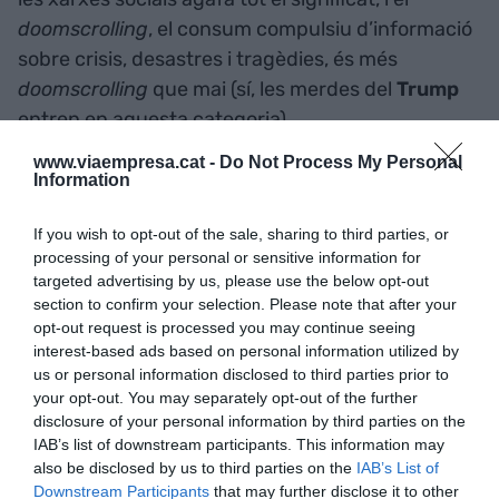
doomscrolling
, el consum compulsiu d’informació
sobre crisis, desastres i tragèdies, és més
doomscrolling
que mai (sí, les merdes del
Trump
entren en aquesta categoria).
www.viaempresa.cat -
Do Not Process My Personal
Information
Passar una estona lliscant vídeos és entrar en una
dimensió desconeguda que et captiva i et
If you wish to opt-out of the sale, sharing to third parties, or
repugna a parts iguals: els vídeos se succeeixen
processing of your personal or sensitive information for
sense fi, sense context i sense lògica aparent.
targeted advertising by us, please use the below opt-out
Una successió d’estímuls que, a força d’insistir,
section to confirm your selection. Please note that after your
opt-out request is processed you may continue seeing
acaben atrapant-te encara que sàpigues que no
interest-based ads based on personal information utilized by
hi ha res darrere. Especialment inquietants són
us or personal information disclosed to third parties prior to
els vídeos de
Martin Luther King
amb versions
your opt-out. You may separately opt-out of the further
disclosure of your personal information by third parties on the
del seu famós discurs de l’
I have a dream
.
IAB’s list of downstream participants. This information may
Igualment inquietants són els vídeos de
Sam
also be disclosed by us to third parties on the
IAB’s List of
Altman
parlant a càmera, un dels altres corrents
Downstream Participants
that may further disclose it to other