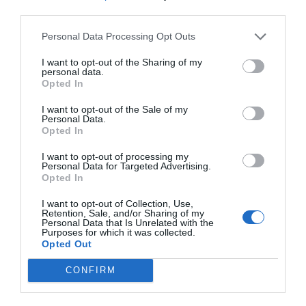
“creatius” de la comunitat de Sora 2.
third parties.
Personal Data Processing Opt Outs
"Passar una estona lliscant
I want to opt-out of the Sharing of my
personal data.
vídeos a Sora 2 és entrar en
Opted In
una dimensió desconeguda
I want to opt-out of the Sale of my
Personal Data.
que et captiva i et repugna a
Opted In
parts iguals"
I want to opt-out of processing my
Personal Data for Targeted Advertising.
Opted In
Brossa
I want to opt-out of Collection, Use,
Retention, Sale, and/or Sharing of my
Personal Data that Is Unrelated with the
OpenAI no està sola.
Google
ha llençat
Veo 3
, que
Purposes for which it was collected.
Opted Out
integra el model a YouTube Shorts, i permet crear
clips curts de vuit segons amb so i transferència
CONFIRM
d’estil, d’aquí la gran quantitat de vídeos brossa