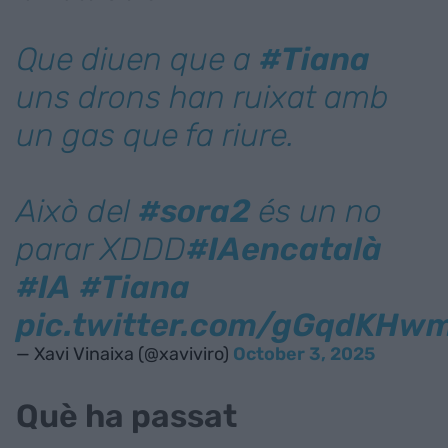
Que diuen que a
#Tiana
uns drons han ruixat amb
un gas que fa riure.
Això del
#sora2
és un no
parar XDDD
#IAencatalà
#IA
#Tiana
pic.twitter.com/gGqdKHw
— Xavi Vinaixa (@xaviviro)
October 3, 2025
Què ha passat