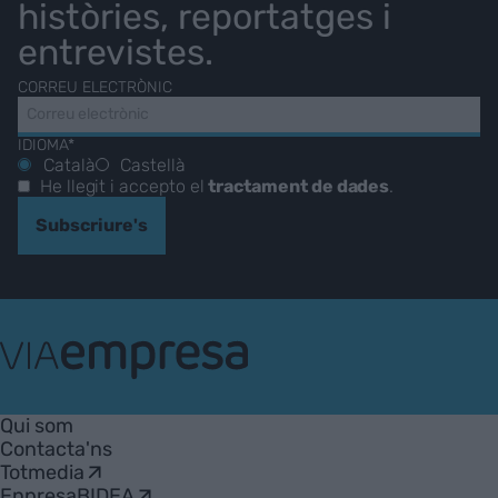
històries, reportatges i
entrevistes.
CORREU ELECTRÒNIC
IDIOMA*
Català
Castellà
He llegit i accepto el
tractament de dades
.
Subscriure's
VIA
Empresa
Qui som
Contacta'ns
Totmedia
EnpresaBIDEA