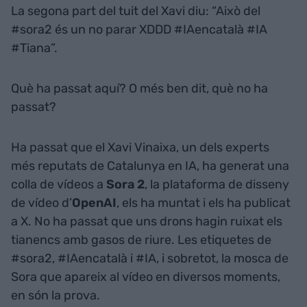
La segona part del tuit del Xavi diu: “Això del
#sora2 és un no parar XDDD #IAencatalà #IA
#Tiana”.
Què ha passat aquí? O més ben dit, què no ha
passat?
Ha passat que el Xavi Vinaixa, un dels experts
més reputats de Catalunya en IA, ha generat una
colla de vídeos a
Sora 2
, la plataforma de disseny
de vídeo d’
OpenAI
, els ha muntat i els ha publicat
a X. No ha passat que uns drons hagin ruixat els
tianencs amb gasos de riure. Les etiquetes de
#sora2, #IAencatalà i #IA, i sobretot, la mosca de
Sora que apareix al vídeo en diversos moments,
en són la prova.