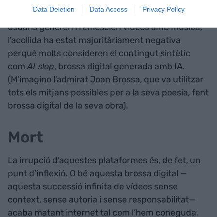
que hi ha darrerament. Per la seva banda,
Meta
Data Deletion
Data Access
Privacy Policy
ha llançat
Vibes
, una altra xarxa social en què els
usuaris generen i remesclen vídeos amb música;
l’acollida ha estat majoritàriament negativa
perquè molts consideren el contingut sintètic
com
AI slop
, brossa digital generada amb IA.
(M’imagino l’admirat Joan Brossa, que va utilitzar
tots els mitjans possibles per a la seva poesia, fent
brossa digital de la seva obra).
Mort
La irrupció d’aquestes plataformes és, de fet, un
punt d’inflexió. O bé aquesta brossa digital —
aquesta successió infinita de vídeos sense
context, sense autoria i sense responsabilitat—
acaba matant internet tal com l’hem coneguda,