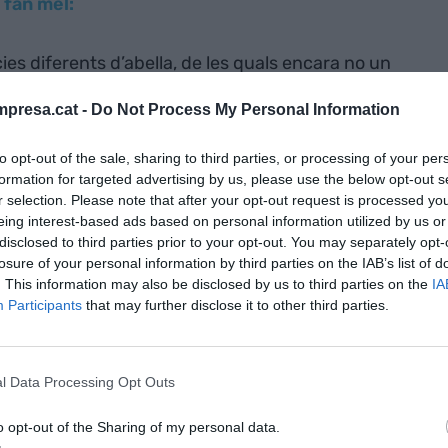
 fan mel:
es diferents d’abella, de les quals encara no un
presa.cat -
Do Not Process My Personal Information
 Potter
to opt-out of the sale, sharing to third parties, or processing of your per
formation for targeted advertising by us, please use the below opt-out s
r selection. Please note that after your opt-out request is processed y
en fer màgia, mutar el seu aspecte i curar tant
eing interest-based ads based on personal information utilized by us or
uè portaven ulleres?
disclosed to third parties prior to your opt-out. You may separately opt-
losure of your personal information by third parties on the IAB’s list of
. This information may also be disclosed by us to third parties on the
IA
co García Lorca
Participants
that may further disclose it to other third parties.
 5 de juny de 1898, avui fa 127 anys. Fa poc vaig
l Data Processing Opt Outs
tament de Granada gestiona a la Huerta de San
n explicar que allà hi va viure la família fins que el
o opt-out of the Sharing of my personal data.
com si hagués tingut un mal constipat, no hagués