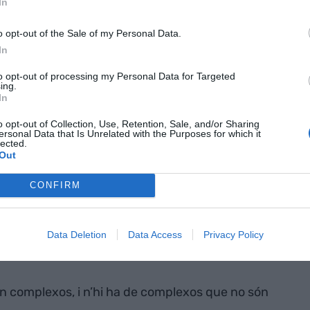
In
gués tingut res a veure. Mal futur ens espera si
o opt-out of the Sale of my Personal Data.
In
to opt-out of processing my Personal Data for Targeted
ing.
In
ixos canals i dispositius que la ficció és
o opt-out of Collection, Use, Retention, Sale, and/or Sharing
ersonal Data that Is Unrelated with the Purposes for which it
n un canal de Netflix, i les sèries semblen
lected.
Out
CONFIRM
lexos que no són difícils
Data Deletion
Data Access
Privacy Policy
s diferents.
ón complexos, i n’hi ha de complexos que no són