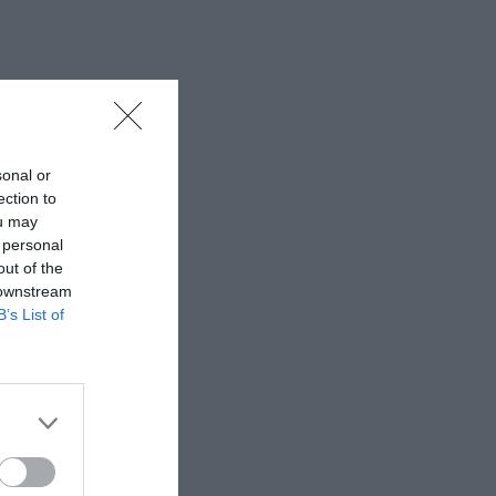
sonal or
ection to
ou may
 personal
out of the
 downstream
B’s List of