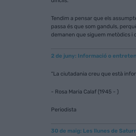
difícils.
Tendim a pensar que els assumptes
passa és que som ganduls, perquè 
demanen que siguem metòdics i 
2 de juny: Informació o entrete
“La ciutadania creu que està inf
- Rosa Maria Calaf (1945 - )
Periodista
30 de maig: Les llunes de Saturn