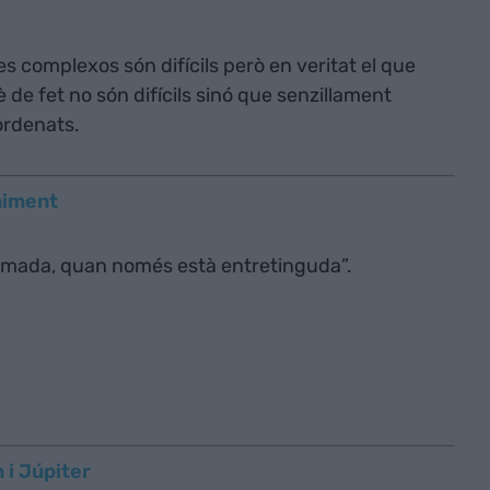
 complexos són difícils però en veritat el que
de fet no són difícils sinó que senzillament
ordenats.
niment
ormada, quan només està entretinguda”.
 i Júpiter