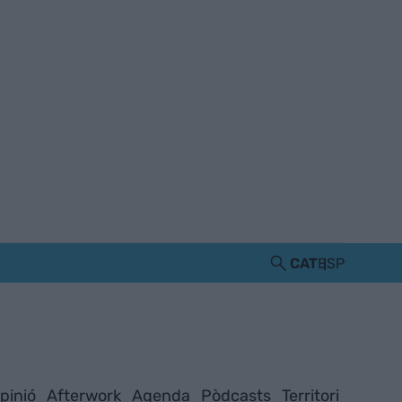
CAT
ESP
pinió
Afterwork
Agenda
Pòdcasts
Territori