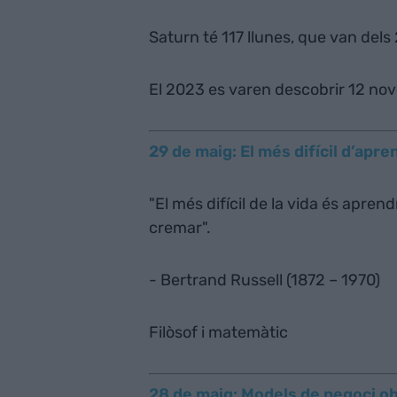
Saturn té 117 llunes, que van dels
El 2023 es varen descobrir 12 noves
29 de maig: El més difícil d’apren
"El més difícil de la vida és apren
cremar".
- Bertrand Russell (1872 – 1970)
Filòsof i matemàtic
28 de maig: Models de negoci o