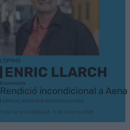
L'OPINIÓ
ENRIC LLARCH
Economista
Rendició incondicional a Aena
ESPECIAL AEROPORT
INFRAESTRUCTURES
11 de Juny de 2025
Act. 11 de Juny de 2025