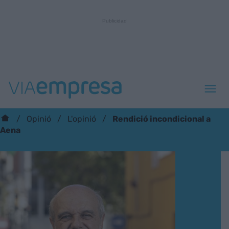
Rendició incondicional a
Opinió
L'opinió
Aena