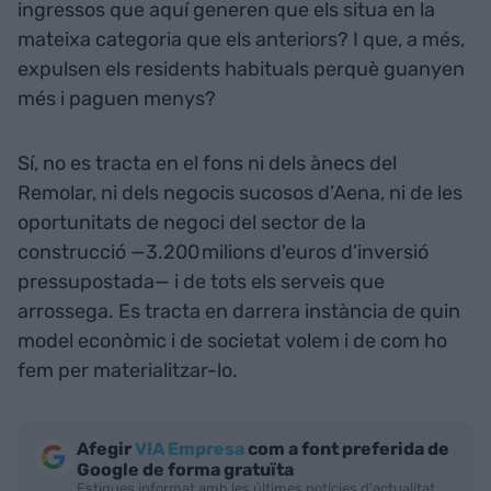
ingressos que aquí generen que els situa en la
mateixa categoria que els anteriors? I que, a més,
expulsen els residents habituals perquè guanyen
més i paguen menys?
Sí, no es tracta en el fons ni dels ànecs del
Remolar, ni dels negocis sucosos d’Aena, ni de les
oportunitats de negoci del sector de la
construcció —3.200 milions d'euros d’inversió
pressupostada— i de tots els serveis que
arrossega. Es tracta en darrera instància de quin
model econòmic i de societat volem i de com ho
fem per materialitzar-lo.
Afegir
VIA Empresa
com a font preferida de
Google de forma gratuïta
Estigues informat amb les últimes notícies d'actualitat