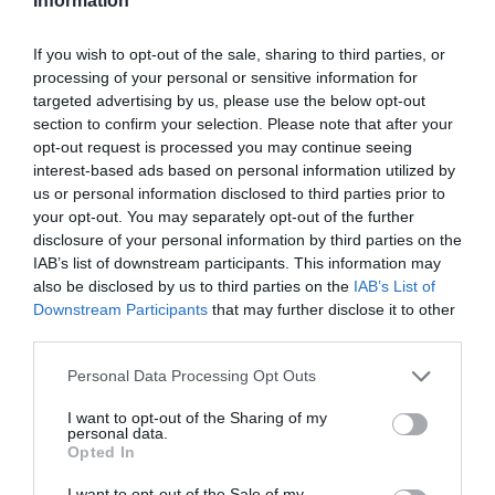
Information
les malvestats causades amb la pista mar. La
manca de credibilitat d’Aena, que actua a
If you wish to opt-out of the sale, sharing to third parties, or
Catalunya, com tots els monopolis espanyols, com
processing of your personal or sensitive information for
a terra de conquesta, és un dels problemes de
targeted advertising by us, please use the below opt-out
section to confirm your selection. Please note that after your
fons de tota aquesta qüestió. Que si les
opt-out request is processed you may continue seeing
compensacions ambientals pendents, que si la
interest-based ads based on personal information utilized by
terminal satèl·lit fantasma...
us or personal information disclosed to third parties prior to
your opt-out. You may separately opt-out of the further
disclosure of your personal information by third parties on the
"A Brussel·les poden
IAB’s list of downstream participants. This information may
also be disclosed by us to third parties on the
IAB’s List of
reclamar que els
Downstream Participants
that may further disclose it to other
third parties.
compromisos en matèria
Personal Data Processing Opt Outs
ambiental assumits per
I want to opt-out of the Sharing of my
Aena arran de l’anterior
personal data.
Opted In
ampliació es facin efectius
I want to opt-out of the Sale of my