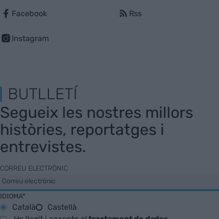
Facebook
Rss
Instagram
BUTLLETÍ
Segueix les nostres millors
històries, reportatges i
entrevistes.
CORREU ELECTRÒNIC
IDIOMA*
Català
Castellà
He llegit i accepto el
tractament de dades
.