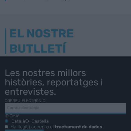
EL NOSTRE
BUTLLETÍ
Les nostres millors
històries, reportatges i
entrevistes.
CORREU ELECTRÒNIC
IDIOMA*
Català
Castellà
He llegit i accepto el
tractament de dades
.