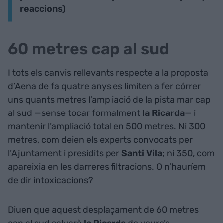
reaccions)
60 metres cap al sud
I tots els canvis rellevants respecte a la proposta
d’Aena de fa quatre anys es limiten a fer córrer
uns quants metres l’ampliació de la pista mar cap
al sud —sense tocar formalment
la Ricarda
— i
mantenir l’ampliació total en 500 metres. Ni 300
metres, com deien els experts convocats per
l’Ajuntament i presidits per
Santi Vila
; ni 350, com
apareixia en les darreres filtracions. O n’hauríem
de dir intoxicacions?
Diuen que aquest desplaçament de 60 metres
cap al sud salvarà
la Ricarda
de veure’s