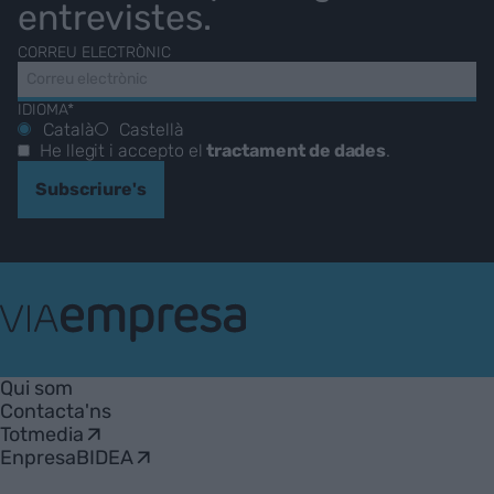
entrevistes.
CORREU ELECTRÒNIC
IDIOMA*
Català
Castellà
He llegit i accepto el
tractament de dades
.
Subscriure's
VIA
Empresa
Qui som
Contacta'ns
Totmedia
EnpresaBIDEA