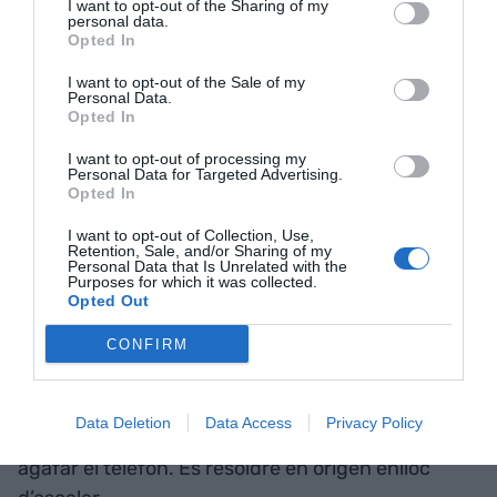
I want to opt-out of the Sharing of my
personal data.
resposta"
Opted In
I want to opt-out of the Sale of my
Personal Data.
Una trucada a temps evita aquell “no era això el
Opted In
que volia dir” que sempre arriba tard, després de
I want to opt-out of processing my
quatre correus i una mica de tensió gratuïta.
Personal Data for Targeted Advertising.
Perquè, sorprenentment, parlar en directe sol ser
Opted In
més ràpid que escriure un reguitzell de
I want to opt-out of Collection, Use,
missatges. Però, així i tot, no truquem.
Retention, Sale, and/or Sharing of my
Personal Data that Is Unrelated with the
Purposes for which it was collected.
Opted Out
No truquem perquè ens fa mandra, perquè ens
exposem més, i perquè preferim controlar el
CONFIRM
missatge que gestionar la conversa. I no, no es
tracta d’aprendre a redactar millor els correus. És
Data Deletion
Data Access
Privacy Policy
entendre que a vegades cal deixar d’escriure i
agafar el telèfon. És resoldre en origen enlloc