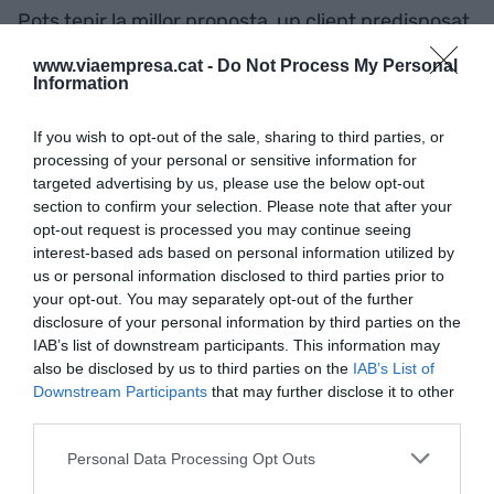
Pots tenir la millor proposta, un client predisposat
i una oportunitat real, però si l’envies per correu i li
www.viaempresa.cat -
Do Not Process My Personal
queda a la safata d’entrada en la posició 137,
Information
poden passar dies abans de tenir resposta. O
directament, es perdrà en una muntanya de
If you wish to opt-out of the sale, sharing to third parties, or
processing of your personal or sensitive information for
pendents. I ja pots començar a recollir il·lusions.
targeted advertising by us, please use the below opt-out
section to confirm your selection. Please note that after your
"Pots tenir la millor proposta,
opt-out request is processed you may continue seeing
interest-based ads based on personal information utilized by
un client predisposat i una
us or personal information disclosed to third parties prior to
your opt-out. You may separately opt-out of the further
oportunitat real, però si
disclosure of your personal information by third parties on the
IAB’s list of downstream participants. This information may
l’envies per correu i li queda
also be disclosed by us to third parties on the
IAB’s List of
Downstream Participants
that may further disclose it to other
a la safata d’entrada en la
third parties.
posició 137, poden passar
Personal Data Processing Opt Outs
dies abans de tenir