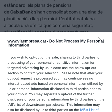
estàndard, els plans de pensions
de
CaixaBank
s’han consolidat com una eina de
planificació a llarg termini. L'entitat catalana
articula una oferta que combina seguretat,
diversificació i adaptació, amb productes
dissenyats per evolucionar al mateix ritme que ho
www.viaempresa.cat -
Do Not Process My Personal
Information
fa l’estalviador. La seva gamma més
emblemàtica, anomenada
Gamma Destí
, inclou
If you wish to opt-out of the sale, sharing to third parties, or
plans com el
CABK Destí 2026
,
Destí
processing of your personal or sensitive information for
2030
,
Destí 2040
i fins al
Destí 2060
, tots ells
targeted advertising by us, please use the below opt-out
configurats perquè el risc disminueixi
section to confirm your selection. Please note that after your
opt-out request is processed you may continue seeing
automàticament a mesura que s’acosta la data de
interest-based ads based on personal information utilized by
jubilació.
us or personal information disclosed to third parties prior to
your opt-out. You may separately opt-out of the further
disclosure of your personal information by third parties on the
SI VOLS SABER-NE MÉS
IAB’s list of downstream participants. This information may
also be disclosed by us to third parties on the
IAB’s List of