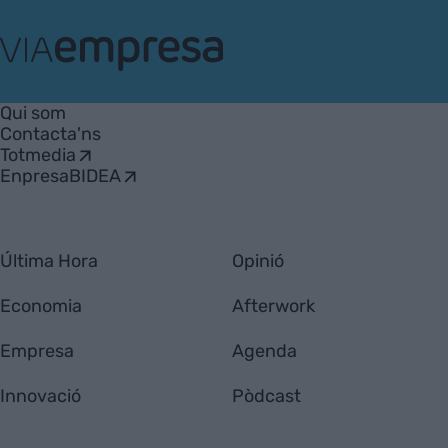
VIA
Empresa
Qui som
Contacta'ns
Totmedia
EnpresaBIDEA
Última Hora
Opinió
Economia
Afterwork
Empresa
Agenda
Innovació
Pòdcast