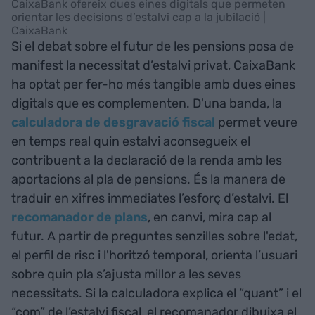
CaixaBank ofereix dues eines digitals que permeten
orientar les decisions d’estalvi cap a la jubilació |
CaixaBank
Si el debat sobre el futur de les pensions posa de
manifest la necessitat d’estalvi privat, CaixaBank
ha optat per fer-ho més tangible amb dues eines
digitals que es complementen. D'una banda, la
calculadora de desgravació fiscal
permet veure
en temps real quin estalvi aconsegueix el
contribuent a la declaració de la renda amb les
aportacions al pla de pensions. És la manera de
traduir en xifres immediates l’esforç d’estalvi. El
recomanador de plans
, en canvi, mira cap al
futur. A partir de preguntes senzilles sobre l'edat,
el perfil de risc i l'horitzó temporal, orienta l’usuari
sobre quin pla s’ajusta millor a les seves
necessitats. Si la calculadora explica el “quant” i el
“com” de l’estalvi fiscal, el recomanador dibuixa el