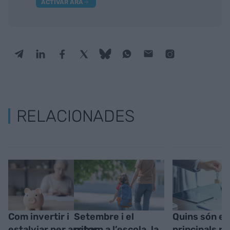
ACTIVAR ARA
RELACIONADES
Com invertir i
Setembre i el
Quins són el
estalviar per arribar
retorn a l’escola, la
principals re