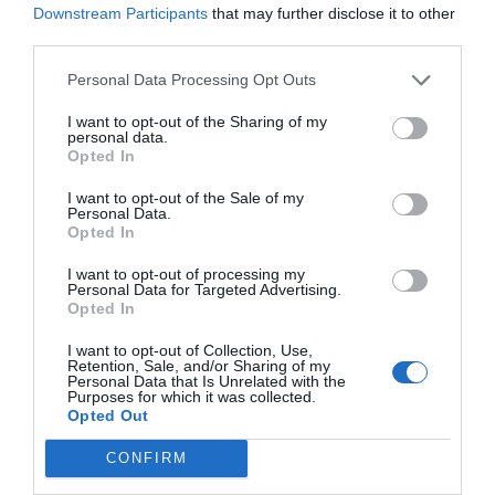
Downstream Participants
that may further disclose it to other
third parties.
Personal Data Processing Opt Outs
I want to opt-out of the Sharing of my
personal data.
Opted In
Com invertir i estalviar per arribar a la
I want to opt-out of the Sale of my
jubilació amb un coixí financer?
Personal Data.
Opted In
I want to opt-out of processing my
Personal Data for Targeted Advertising.
També existeixen les opcions dissenyades per a
Opted In
perfils concrets, com el
CABK Oportunitat
, que
I want to opt-out of Collection, Use,
ofereix una combinació flexible de renda fixa i
Retention, Sale, and/or Sharing of my
variable pensada per aprofitar moviments de
Personal Data that Is Unrelated with the
Purposes for which it was collected.
mercat. A més, hi ha alternatives temàtiques i
Opted Out
globals, com ara el
CABK RV Internacional
,
CONFIRM
el
CABK RV USA
o el
CABK Tendències
, orientats