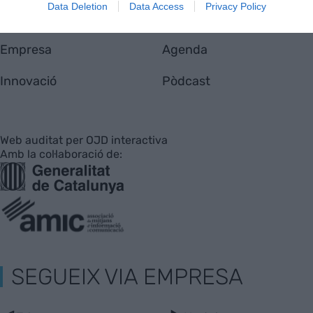
Data Deletion
Data Access
Privacy Policy
Economia
Afterwork
Empresa
Agenda
Innovació
Pòdcast
Web auditat per OJD interactiva
Amb la col·laboració de:
SEGUEIX VIA EMPRESA