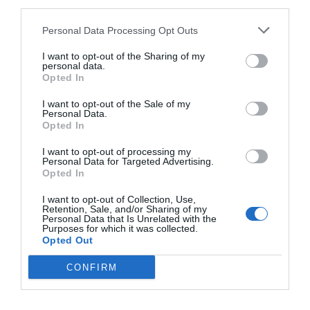
third parties.
IDIOMA*
Personal Data Processing Opt Outs
Català
Castellà
He llegit i accepto el
tractament de dades
.
I want to opt-out of the Sharing of my
personal data.
Subscriure's
Opted In
I want to opt-out of the Sale of my
Personal Data.
Opted In
I want to opt-out of processing my
Personal Data for Targeted Advertising.
VIA
Opted In
Empresa
Qui som
I want to opt-out of Collection, Use,
Contacta'ns
Retention, Sale, and/or Sharing of my
Personal Data that Is Unrelated with the
Totmedia
Purposes for which it was collected.
EnpresaBIDEA
Opted Out
CONFIRM
Última Hora
Opinió