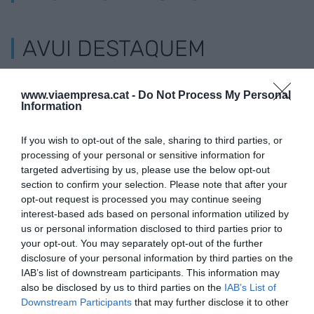
AVUI DESTAQUEM
www.viaempresa.cat -
Do Not Process My Personal
Information
EL NOSTRE
If you wish to opt-out of the sale, sharing to third parties, or
processing of your personal or sensitive information for
BUTLLETÍ
targeted advertising by us, please use the below opt-out
section to confirm your selection. Please note that after your
opt-out request is processed you may continue seeing
interest-based ads based on personal information utilized by
Les nostres millors
us or personal information disclosed to third parties prior to
your opt-out. You may separately opt-out of the further
històries, reportatges i
disclosure of your personal information by third parties on the
entrevistes.
IAB’s list of downstream participants. This information may
also be disclosed by us to third parties on the
IAB’s List of
CORREU ELECTRÒNIC
Downstream Participants
that may further disclose it to other