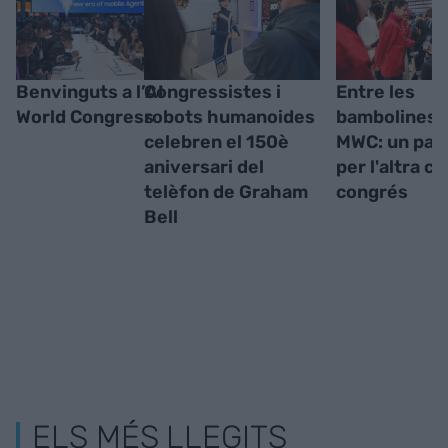
Benvinguts a l’AI
Congressistes i
Entre les
World Congress
robots humanoides
bambolines 
celebren el 150è
MWC: un pas
aniversari del
per l'altra ca
telèfon de Graham
congrés
Bell
ELS MÉS LLEGITS