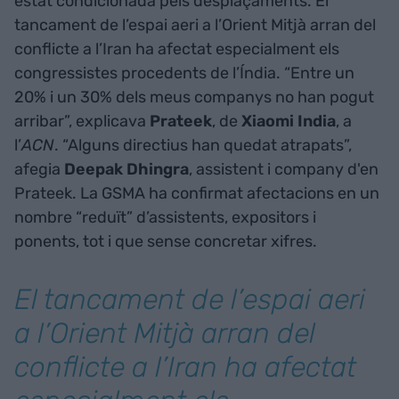
estat condicionada pels desplaçaments. El
tancament de l’espai aeri a l’Orient Mitjà arran del
conflicte a l’Iran ha afectat especialment els
congressistes procedents de l’Índia. “Entre un
20% i un 30% dels meus companys no han pogut
arribar”, explicava
Prateek
, de
Xiaomi India
, a
l’
ACN
. “Alguns directius han quedat atrapats”,
afegia
Deepak Dhingra
, assistent i company d'en
Prateek. La GSMA ha confirmat afectacions en un
nombre “reduït” d’assistents, expositors i
ponents, tot i que sense concretar xifres.
El tancament de l’espai aeri
a l’Orient Mitjà arran del
conflicte a l’Iran ha afectat