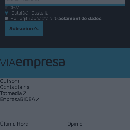
IDIOMA*
Català
Castellà
He llegit i accepto el
tractament de dades
.
Subscriure's
VIA
Empresa
Qui som
Contacta'ns
Totmedia
EnpresaBIDEA
Última Hora
Opinió