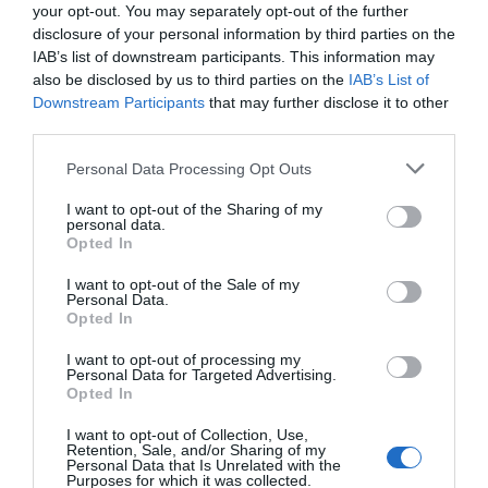
a apagar focs, sinó en garantir que la imatge del
your opt-out. You may separately opt-out of the further
disclosure of your personal information by third parties on the
congrés es mantingui impecable. “Hem de
IAB’s list of downstream participants. This information may
generar bona impressió, adoptar una
also be disclosed by us to third parties on the
IAB’s List of
bona postura, ser amables, saludar i somriure",
Downstream Participants
that may further disclose it to other
third parties.
descriu. “I això s’ha de saber fer, perquè no
tothom té la compostura per estar tantes hores
Personal Data Processing Opt Outs
dempeus”, afegeix.
I want to opt-out of the Sharing of my
personal data.
Opted In
La seva tasca, diu, és doble. D’una banda,
supervisar que el personal compleixi el protocol -
I want to opt-out of the Sale of my
Personal Data.
que s’ha treballat prèviament en sessions de
Opted In
formació-: uniformes correctes, mans fora de les
I want to opt-out of processing my
butxaques, actitud professional i capacitat per
Personal Data for Targeted Advertising.
Opted In
orientar visitants en diversos idiomes, encara que
només sigui per indicar com arribar lavabo o un
I want to opt-out of Collection, Use,
Retention, Sale, and/or Sharing of my
pavelló. De l’altra, cuidar-los. “No som policies”,
Personal Data that Is Unrelated with the
Purposes for which it was collected.