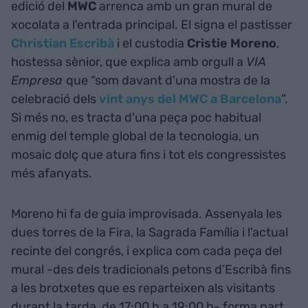
edició del
MWC
arrenca amb un gran mural de
xocolata a l'entrada principal. El signa el pastisser
Christian Escribà
i el custodia
Cristie Moreno
,
hostessa sènior, que explica amb orgull a
VIA
Empresa
que “som davant d'una mostra de la
celebració dels
vint anys del MWC a Barcelona
”.
Si més no, es tracta d'una peça poc habitual
enmig del temple global de la tecnologia, un
mosaic dolç que atura fins i tot els congressistes
més afanyats.
Moreno hi fa de guia improvisada. Assenyala les
dues torres de la Fira, la Sagrada Família i l'actual
recinte del congrés, i explica com cada peça del
mural -des dels tradicionals petons d’Escribà fins
a les brotxetes que es reparteixen als visitants
durant la tarda, de 17:00 h a 19:00 h- forma part