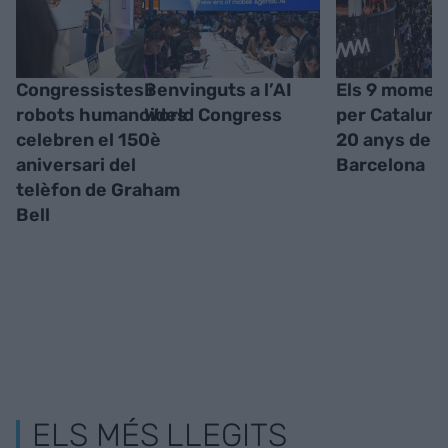
Congressistes i
Benvinguts a l’AI
Els 9 moment
robots humanoides
World Congress
per Cataluny
celebren el 150è
20 anys del
aniversari del
Barcelona
telèfon de Graham
Bell
ELS MÉS LLEGITS