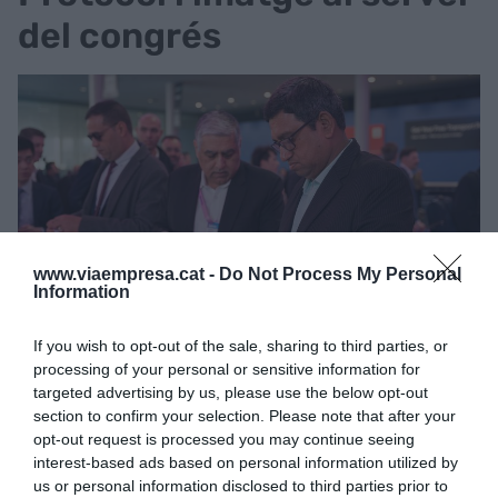
del congrés
www.viaempresa.cat -
Do Not Process My Personal
Information
Congressistes al MWC revisen la seva documentació |
If you wish to opt-out of the sale, sharing to third parties, or
Marc Font (ACN)
processing of your personal or sensitive information for
Però més enllà dels desplaçaments i de l'impacte
targeted advertising by us, please use the below opt-out
section to confirm your selection. Please note that after your
internacional del congrés, el dia a dia al MWC es
opt-out request is processed you may continue seeing
juga en detalls molt menys visibles. Carmona
interest-based ads based on personal information utilized by
explica que la seva feina no es basa
us or personal information disclosed to third parties prior to