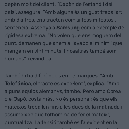
depèn molt del client. “Depèn de l'estand i del
país”, assegura. “Amb alguns és un gust treballar;
amb d’altres, ens tracten com si fóssim testos”,
sentencia. Assenyala
Samsung
com a exemple de
rigidesa extrema: “No volen que ens moguem del
punt, demanen que anem al lavabo el mínim i que
mengem en vint minuts. I nosaltres també som
humans”, reivindica.
També hi ha diferències entre marques. “Amb
Telefónica
, el tracte és excel·lent”, explica. “Amb
alguns equips alemanys, també. Però amb Corea
o el Japó, costa més. No és personal: és que ells
mateixos treballen fins a les dues de la matinada i
assumeixen que tothom ha de fer el mateix”,
puntualitza. La tensió també es fa evident en la