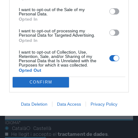
I want to opt-out of the Sale of my
Personal Data.
Opted In
I want to opt-out of processing my
EL NOSTRE
Personal Data for Targeted Advertising.
Opted In
BUTLLETÍ
I want to opt-out of Collection, Use,
Retention, Sale, and/or Sharing of my
Personal Data that Is Unrelated with the
Purposes for which it was collected.
Opted Out
Les nostres millors
CONFIRM
històries, reportatges i
entrevistes.
Data Deletion
Data Access
Privacy Policy
CORREU ELECTRÒNIC
IDIOMA*
Català
Castellà
He llegit i accepto el
tractament de dades
.