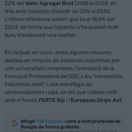
22% del
Valor Agregat Brut
(VAB) el 2025, en
línia amb l’objectiu d’assolir un 25% el 2030.
L’última referència sabem que és el 18,6% del
2023, de forma que l'objectiu s'ha quedat molt
lluny d'esdevenir una realitat.
En l’actual, en canvi, entre algunes mesures
destaquen l'impuls als doctorats industrials per
unir universitats i empreses, l'orientació de la
Formació Professional del SOC a les "necessitats
industrials reals" i una estratègia de
semiconductors i xips, un fet que s’alinea molt
amb el famós
PERTE Xip
i l’
European Chips Act
.
Afegir
VIA Empresa
com a font preferida de
Google de forma gratuïta
Estigues informat amb les últimes notícies d'actualitat