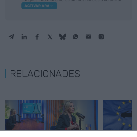
ACTIVAR ARA
RELACIONADES
L'empresa al dia
Anna Gener:
Vehicle elèct