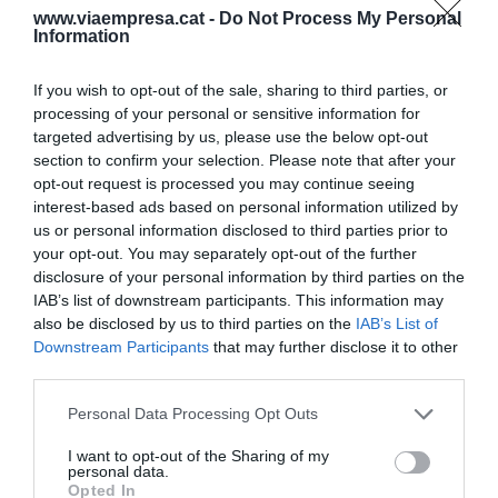
3x01 | El repte de
“Correm el risc que
Comissió Eu
www.viaempresa.cat -
Do Not Process My Personal
Information
l'habitatge, amb
es parli més de
condueix mir
Anna Gener
mesures
retrovisor
If you wish to opt-out of the sale, sharing to third parties, or
cosmètiques que
processing of your personal or sensitive information for
de producció
targeted advertising by us, please use the below opt-out
d’habitatge”
section to confirm your selection. Please note that after your
opt-out request is processed you may continue seeing
interest-based ads based on personal information utilized by
us or personal information disclosed to third parties prior to
your opt-out. You may separately opt-out of the further
disclosure of your personal information by third parties on the
IAB’s list of downstream participants. This information may
also be disclosed by us to third parties on the
IAB’s List of
Downstream Participants
that may further disclose it to other
third parties.
ELS MÉS LLEGITS
Personal Data Processing Opt Outs
I want to opt-out of the Sharing of my
personal data.
AVUI DESTAQUEM
Opted In