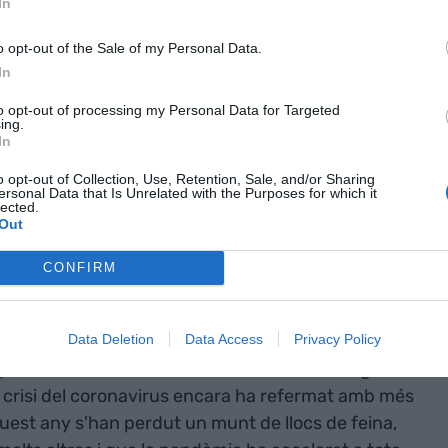
In
o opt-out of the Sale of my Personal Data.
In
to opt-out of processing my Personal Data for Targeted
ing.
In
o opt-out of Collection, Use, Retention, Sale, and/or Sharing
ersonal Data that Is Unrelated with the Purposes for which it
lected.
Out
adicionals, les feines millor pagades del moment |
CONFIRM
Data Deletion
Data Access
Privacy Policy
e els nous perfils tecnològics triomfen en el
professions tradicionals com ho són els metges o
a crisi del coronavirus encara ha refermat amb més
aquest any s'han perdut un munt de llocs de feina,