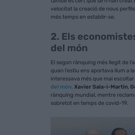
també és cert que se n'han creat m
velocitat la creació de nous perfil
més temps en establir-se.
2. Els economiste
del món
El segon rànquing més llegit de l'a
quan l'estiu ens aportava llum a l
interessava més que mai escoltar 
del món
.
Xavier Sala-i-Martin
,
G
rànquing mundial, mentre reclama
sobretot en temps de covid-19.