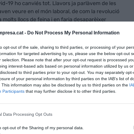
d-19 ho canviés tot. Llavors ja parlàvem de les
aven veure en el món laboral, de com la revolució
a molts llocs de feina i en faria desaparèixer
tur encara es mantenia entorn el 10%, tot i que
presa.cat -
Do Not Process My Personal Information
l de la campanya de Nadal. Però també ens
n llocs de feina amb atur zero i, segurament per
to opt-out of the sale, sharing to third parties, or processing of your per
 feines millor pagades (i sense atur) del 2020
formation for targeted advertising by us, please use the below opt-out s
e l'any, sent el més llegit d'aquest inici de dècada.
r selection. Please note that after your opt-out request is processed y
eing interest-based ads based on personal information utilized by us or
disclosed to third parties prior to your opt-out. You may separately opt-
losure of your personal information by third parties on the IAB’s list of
. This information may also be disclosed by us to third parties on the
IA
Participants
that may further disclose it to other third parties.
l Data Processing Opt Outs
o opt-out of the Sharing of my personal data.