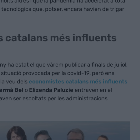
olts altres i que la pandèmia ha accelerat a tota
s tecnològics que, potser, encara havien de trigar
s catalans més influents
ny ha estat el que vàrem publicar a finals de juliol,
a situació provocada per la covid-19, però ens
la veu dels
economistes catalans més influents
ermà Bel
o
Elizenda Paluzie
entraven en el
ven ser escoltats per les administracions