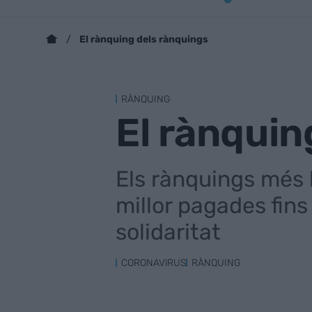
El rànquing dels rànquings
RÀNQUING
El rànquin
Els rànquings més l
millor pagades fins
solidaritat
CORONAVIRUS
RÀNQUING