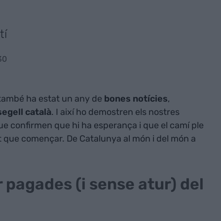
tí
30
ò també ha estat un any de
bones notícies
,
segell català
. I així ho demostren els nostres
que confirmen que hi ha esperança i que el camí ple
t que començar. De Catalunya al món i del món a
or pagades (i sense atur) del