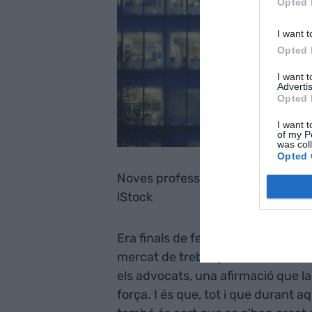
Opted 
I want t
Opted 
I want 
Advertis
Opted 
I want t
of my P
was col
Opted 
Noves professions i professions tr
iStock
Era finals de febrer quan dèiem qu
mercat de treball juntament amb 
els advocats, una afirmació que l
força. I és que, tot i que durant 