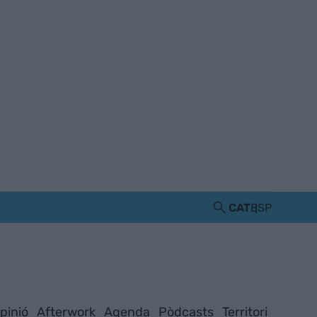
CAT
ESP
pinió
Afterwork
Agenda
Pòdcasts
Territori