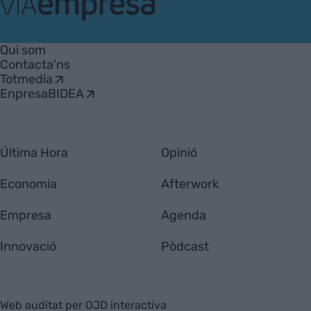
VIA
Empresa
Qui som
Contacta'ns
Totmedia
EnpresaBIDEA
Última Hora
Opinió
Economia
Afterwork
Empresa
Agenda
Innovació
Pòdcast
Web auditat per OJD interactiva