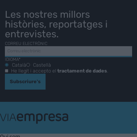
Les nostres millors
històries, reportatges i
entrevistes.
CORREU ELECTRÒNIC
IDIOMA*
Català
Castellà
He llegit i accepto el
tractament de dades
.
Subscriure's
VIA
Empresa
Qui som