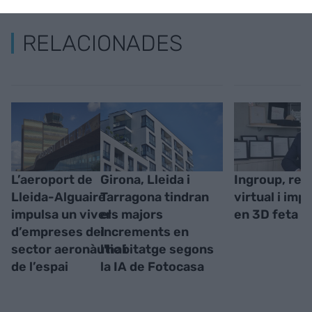
RELACIONADES
L’aeroport de
Girona, Lleida i
Ingroup, real
Lleida-Alguaire
Tarragona tindran
virtual i imp
impulsa un viver
els majors
en 3D feta a 
d’empreses del
increments en
sector aeronàutic i
l'habitatge segons
de l’espai
la IA de Fotocasa