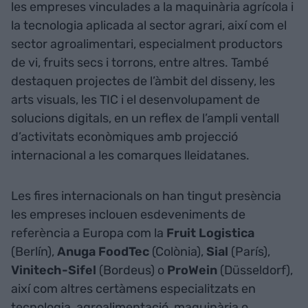
les empreses vinculades a la maquinària agrícola i
la tecnologia aplicada al sector agrari, així com el
sector agroalimentari, especialment productors
de vi, fruits secs i torrons, entre altres. També
destaquen projectes de l’àmbit del disseny, les
arts visuals, les TIC i el desenvolupament de
solucions digitals, en un reflex de l’ampli ventall
d’activitats econòmiques amb projecció
internacional a les comarques lleidatanes.
Les fires internacionals on han tingut presència
les empreses inclouen esdeveniments de
referència a Europa com la
Fruit Logistica
(Berlín),
Anuga FoodTec
(Colònia),
Sial
(París),
Vinitech-Sifel
(Bordeus) o
ProWein
(Düsseldorf),
així com altres certàmens especialitzats en
tecnologia, agroalimentació, maquinària o