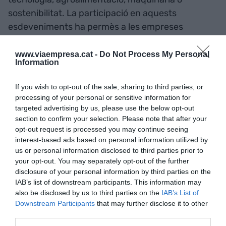
sostenibilitat. La participació en aquests
esdeveniments ha permès a les empreses
beneficiar-se de noves oportunitats comercials,
contactar amb clients internacionals i establir
www.viaempresa.cat -
Do Not Process My Personal
Information
col·laboracions estratègiques.
If you wish to opt-out of the sale, sharing to third parties, or
Fins a un 30% de les
processing of your personal or sensitive information for
targeted advertising by us, please use the below opt-out
despeses
section to confirm your selection. Please note that after your
opt-out request is processed you may continue seeing
interest-based ads based on personal information utilized by
Les subvencions cobreixen despeses com els
us or personal information disclosed to third parties prior to
drets de participació, el lloguer i manteniment
your opt-out. You may separately opt-out of the further
d’espais d’exposició, així com la contractació de
disclosure of your personal information by third parties on the
IAB’s list of downstream participants. This information may
traductors o intèrprets. Hi han pogut optar
also be disclosed by us to third parties on the
IAB’s List of
empreses amb domicili social i centre de treball a
Downstream Participants
that may further disclose it to other
les comarques de Lleida amb un volum de negoci
third parties.
inferior als 10 milions d’euros, així com entitats