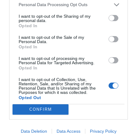
Personal Data Processing Opt Outs
sense ànim de lucre amb centre de treball a la
mateixa àrea. Els ajuts poden cobrir fins al
30%
I want to opt-out of the Sharing of my
personal data.
de les despeses
, amb un màxim de 2.000
Opted In
euros per sol·licitud, amb la possibilitat de
I want to opt-out of the Sale of my
presentar-se a un total de dues fires diferents per
Personal Data.
Opted In
beneficiari.
I want to opt-out of processing my
Personal Data for Targeted Advertising.
Opted In
Afegir
VIA Empresa
com a font preferida de
Google de forma gratuïta
I want to opt-out of Collection, Use,
Estigues informat amb les últimes notícies d'actualitat
Retention, Sale, and/or Sharing of my
Personal Data that Is Unrelated with the
ACTIVAR ARA
Purposes for which it was collected.
Opted Out
CONFIRM
Data Deletion
Data Access
Privacy Policy