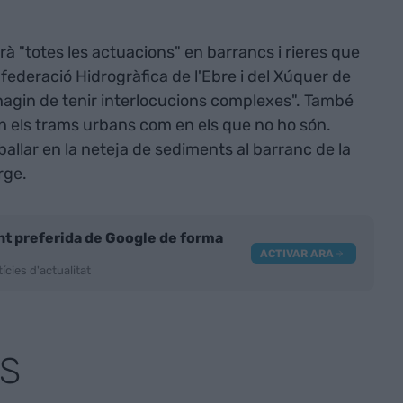
arà "totes les actuacions" en barrancs i rieres que
deració Hidrogràfica de l'Ebre i del Xúquer de
agin de tenir interlocucions complexes". També
en els trams urbans com en els que no ho són.
allar en la neteja de sediments al barranc de la
rge.
nt preferida de Google de forma
ACTIVAR ARA
ícies d'actualitat
S