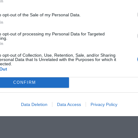
In
ranc de la Galera, el canal de reg i la C-12.
o opt-out of the Sale of my Personal Data.
In
ncia Catalana de l'Aigua
, ha estat treballant amb
n el manteniment i conservació de les lleres fora
to opt-out of processing my Personal Data for Targeted
ing.
 Terres de l'Ebre. 44 estan finalitzades, 3 en
In
 La inversió és de 360.000 euros en actuacions a
o opt-out of Collection, Use, Retention, Sale, and/or Sharing
, Ulldecona, la Sénia, Masdenverge, la Ràpita,
ersonal Data that Is Unrelated with the Purposes for which it
lected.
s.
Out
CONFIRM
res buides i establiments tancats per la
Data Deletion
Data Access
Privacy Policy
les Terres de l'Ebre