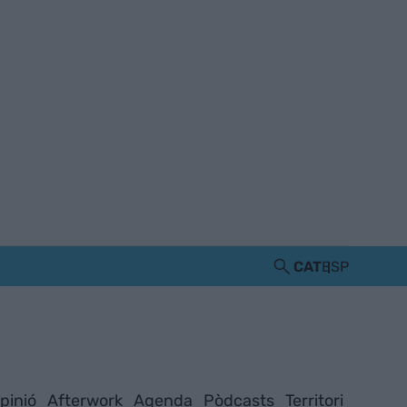
CAT
ESP
pinió
Afterwork
Agenda
Pòdcasts
Territori