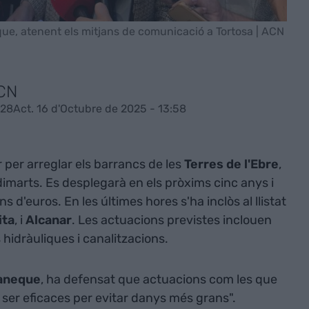
neque, atenent els mitjans de comunicació a Tortosa | ACN
ACN
:28
Act. 16 d'Octubre de 2025 - 13:58
 per arreglar els barrancs de les
Terres de l'Ebre
,
dimarts. Es desplegarà en els pròxims cinc anys i
s d'euros. En les últimes hores s'ha inclòs al llistat
ita
, i
Alcanar
. Les actuacions previstes inclouen
 hidràuliques i canalitzacions.
Paneque
, ha defensat que actuacions com les que
 ser eficaces per evitar danys més grans".