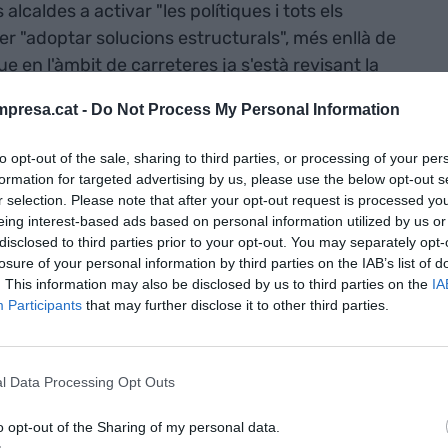
aldes a activar "les polítiques i tots els
r "adoptar solucions estructurals", més enllà de
e en l'àmbit de carreteres ja s'està revisant la
'altura de la Ràpita on hi ha dos ponts afectats per
presa.cat -
Do Not Process My Personal Information
to opt-out of the sale, sharing to third parties, or processing of your per
à en els
formation for targeted advertising by us, please use the below opt-out s
r selection. Please note that after your opt-out request is processed y
 tindrà un
eing interest-based ads based on personal information utilized by us or
disclosed to third parties prior to your opt-out. You may separately opt-
 milions
losure of your personal information by third parties on the IAB’s list of
. This information may also be disclosed by us to third parties on the
IA
Participants
that may further disclose it to other third parties.
rà un conveni per actuar-hi, perquè són de
l Data Processing Opt Outs
ue el Govern pugui fer l'encàrrec a
'emergència i restaurar aquests ponts. Un cop més,
o opt-out of the Sharing of my personal data.
r un estudi específic per trobar una solució