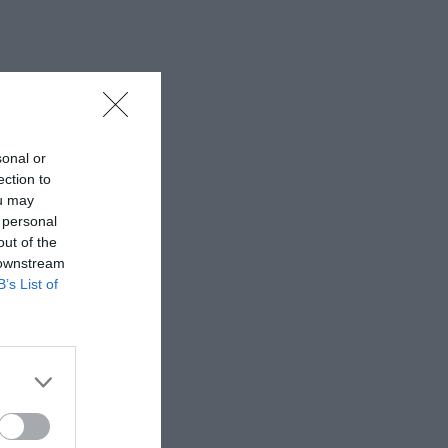
sonal or
ection to
ou may
 personal
out of the
 downstream
B’s List of