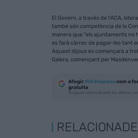
El Govern, a través de l'ACA, lider
també són competència de la Confe
manera que "els ajuntaments no h
es farà càrrec de pagar-les tant 
Aquest dijous es començarà a treb
Galera, començant per Masdenve
Afegir
VIA Empresa
com a fo
gratuïta
Estigues informat amb les últimes not
RELACIONADE