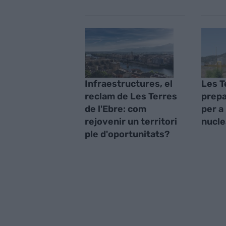
Infraestructures, el
Les T
reclam de Les Terres
prepa
de l'Ebre: com
per a
rejovenir un territori
nucle
ple d'oportunitats?