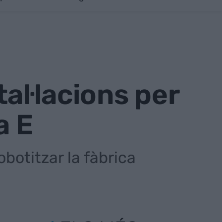
al·lacions per
a E
obotitzar la fàbrica