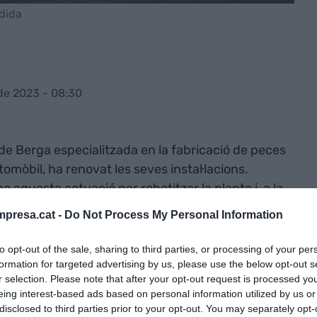
dida
 de 2023 - 08:30
de Berga especialitzada en la fabricació de peces
utomòbil, ha renovat les seves instal·lacions.
aquesta actuació per robotitzar la planta i, a la
da de la condició de proveïdor per a vehicles de
presa.cat -
Do Not Process My Personal Information
rojecte que representa un increment d’un 25% de
to opt-out of the sale, sharing to third parties, or processing of your per
formation for targeted advertising by us, please use the below opt-out s
r selection. Please note that after your opt-out request is processed y
s naus de 750 i 650 metres quadrats,
eing interest-based ads based on personal information utilized by us or
e altres instal·lacions, un centre mecanitzat de
disclosed to third parties prior to your opt-out. You may separately opt-