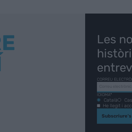
RE
Les no
històr
Í
entrev
CORREU ELECTRÒ
IDIOMA*
Català
Cas
He llegit i ac
Subscriure's