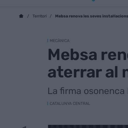
Mebsa renova les seves instal·lacions
Territori
MECÀNICA
Mebsa reno
aterrar al
La firma osonenca h
CATALUNYA CENTRAL