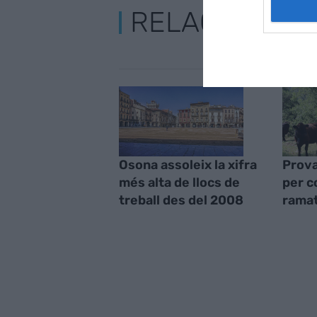
RELACIONADE
Osona assoleix la xifra
Prova
més alta de llocs de
per c
treball des del 2008
ramat