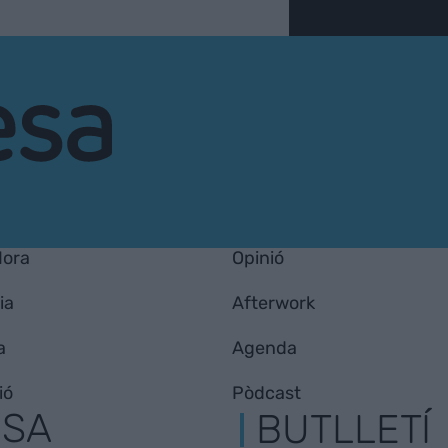
Hora
Opinió
ia
Afterwork
a
Agenda
ió
Pòdcast
ESA
BUTLLETÍ