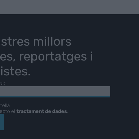
stres millors
ies, reportatges i
istes.
NIC
tellà
cepto el
tractament de dades
.