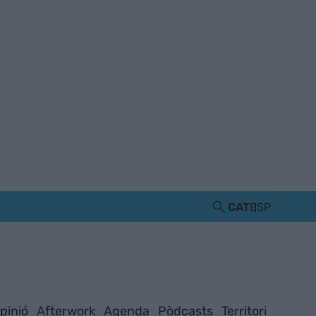
CAT
ESP
pinió
Afterwork
Agenda
Pòdcasts
Territori