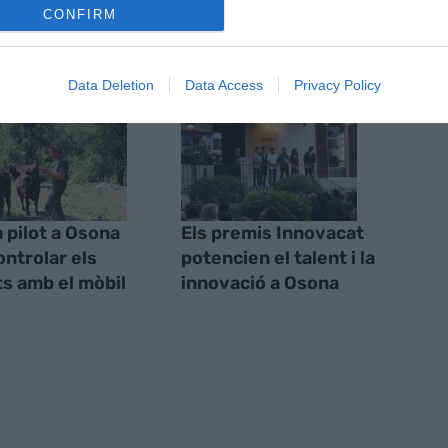
CONFIRM
S
Data Deletion
Data Access
Privacy Policy
 pilot a Osona
Els premis Innovacat
ontrolar els
potencien el talent i la
s amb el mòbil
innovació a Osona