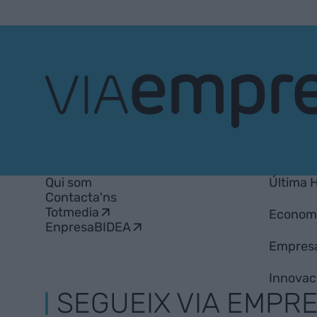
VIA
Empresa
Qui som
Última 
Contacta'ns
Totmedia
Econom
EnpresaBIDEA
Empres
Innovac
SEGUEIX VIA EMPR