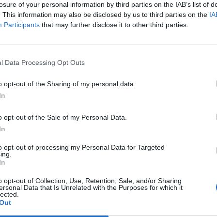
c. El sector de l’automoció genera el 30% de la
losure of your personal information by third parties on the IAB’s list of
. This information may also be disclosed by us to third parties on the
IA
n paral·lel als vehicles, Mebsa, que compta amb una
Participants
that may further disclose it to other third parties.
bé produeix peces per altres àmbits com
ntilació.
l Data Processing Opt Outs
als mercats on treballa Mebsa, qui durant l’any
o opt-out of the Sharing of my personal data.
 2,1 milions d’euros. Per actualitzar les
In
a Eugènia de Berga ha comptat amb el suport del
 través d’Acció i el seu programa d’ajuts a
o opt-out of the Sale of my Personal Data.
acte.
In
to opt-out of processing my Personal Data for Targeted
ing.
nt preferida de Google de forma
In
ACTIVAR ARA
ícies d'actualitat
o opt-out of Collection, Use, Retention, Sale, and/or Sharing
ersonal Data that Is Unrelated with the Purposes for which it
lected.
Out