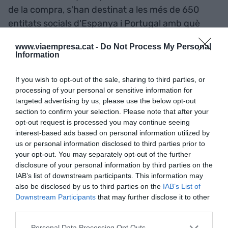
de la compra, s'han destinat a les més de 650
entitats socials d'Espanya i Portugal amb què
col·labora. De fet, Mercadona ha ampliat la xarxa
www.viaempresa.cat -
Do Not Process My Personal
de col·laboradors i hi ha sumat 140 noves entitats
Information
socials de diverses zones geogràfiques tant
d'Espanya com de Portugal.
If you wish to opt-out of the sale, sharing to third parties, or
processing of your personal or sensitive information for
targeted advertising by us, please use the below opt-out
section to confirm your selection. Please note that after your
Afegir
VIA Empresa
com a font preferida de
opt-out request is processed you may continue seeing
Google de forma gratuïta
interest-based ads based on personal information utilized by
Estigues informat amb les últimes notícies d'actualitat
ACTIVAR ARA
us or personal information disclosed to third parties prior to
your opt-out. You may separately opt-out of the further
disclosure of your personal information by third parties on the
IAB’s list of downstream participants. This information may
also be disclosed by us to third parties on the
IAB’s List of
Downstream Participants
that may further disclose it to other
third parties.
Personal Data Processing Opt Outs