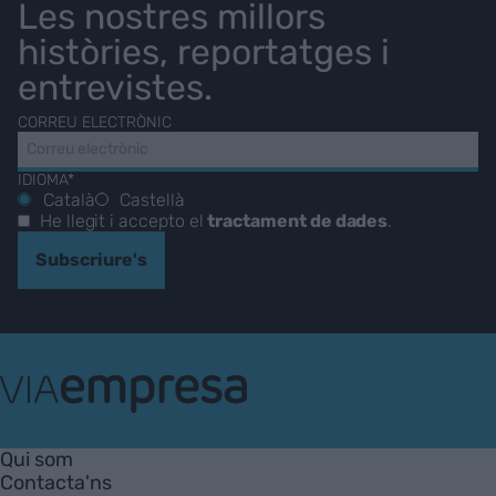
Les nostres millors
històries, reportatges i
entrevistes.
CORREU ELECTRÒNIC
IDIOMA*
Català
Castellà
He llegit i accepto el
tractament de dades
.
Subscriure's
VIA
Empresa
Qui som
Contacta'ns