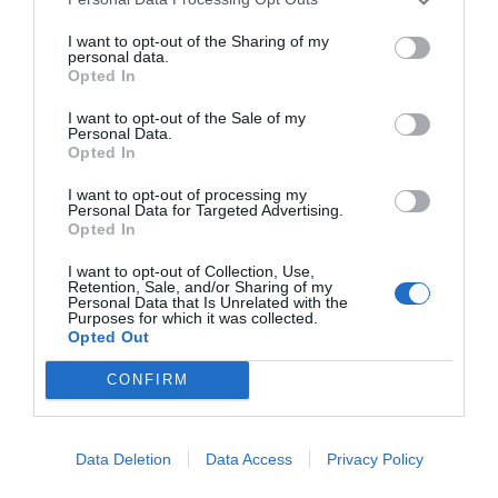
I want to opt-out of the Sharing of my
RELACIONADES
personal data.
Opted In
I want to opt-out of the Sale of my
Personal Data.
Opted In
I want to opt-out of processing my
Personal Data for Targeted Advertising.
Opted In
I want to opt-out of Collection, Use,
Mercadona
Aposta milionària
Amazon obre
Retention, Sale, and/or Sharing of my
Personal Data that Is Unrelated with the
comprarà 220.000
de Mercadona a les
nou centre a
Purposes for which it was collected.
tones de cítrics
comarques de
Barberà del 
Opted Out
d'origen local, un
Tarragona
amb 230 nous
CONFIRM
10% més
de feina
Data Deletion
Data Access
Privacy Policy