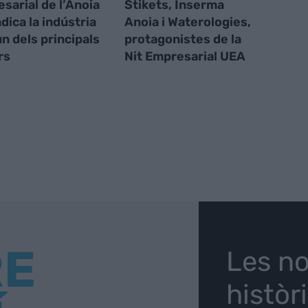
sarial de l’Anoia
Stikets, Inserma
dica la indústria
Anoia i Waterologies,
n dels principals
protagonistes de la
rs
Nit Empresarial UEA
RE
Les no
històr