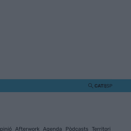
CAT
ESP
pinió
Afterwork
Agenda
Pòdcasts
Territori