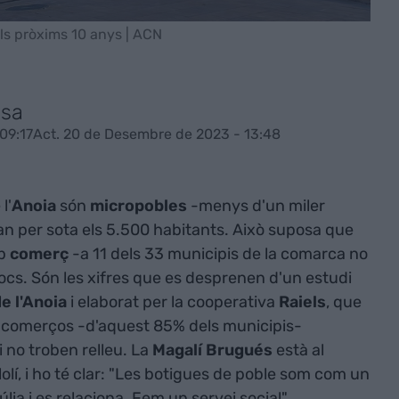
ls pròxims 10 anys | ACN
esa
09:17
Act. 20 de Desembre de 2023 - 13:48
l'
Anoia
són
micropobles
-menys d'un miler
an per sota els 5.500 habitants. Això suposa que
ap
comerç
-a 11 dels 33 municipis de la comarca no
pocs. Són les xifres que es desprenen d'un estudi
e l'Anoia
i elaborat per la cooperativa
Raiels
, que
 comerços -d'aquest 85% dels municipis-
 no troben relleu. La
Magalí
Brugués
està al
olí, i ho té clar: "Les botigues de poble som com un
lia i es relaciona. Fem un servei social".