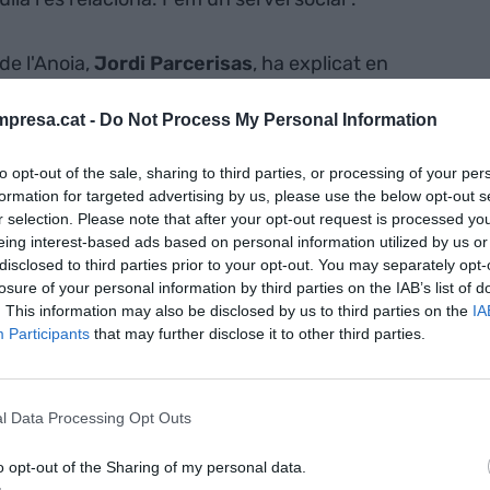
de l'Anoia,
Jordi
Parcerisas
, ha explicat en
usions que s'extreuen de l'estudi són que la
presa.cat -
Do Not Process My Personal Information
ercial. Una situació, diu, que està "en sintonia
lunya interior". "Costa molt que els comerços es
to opt-out of the sale, sharing to third parties, or processing of your per
 que en proliferin de nous", lamenta. L'estudi posa
formation for targeted advertising by us, please use the below opt-out s
'Anoia ha perdut gairebé un centenar de comerços
r selection. Please note that after your opt-out request is processed y
eing interest-based ads based on personal information utilized by us or
disclosed to third parties prior to your opt-out. You may separately opt-
losure of your personal information by third parties on the IAB’s list of
is de la
. This information may also be disclosed by us to third parties on the
IA
Participants
that may further disclose it to other third parties.
comerç
l és "imprescindible"
l Data Processing Opt Outs
o opt-out of the Sharing of my personal data.
s i farmàcies de 28 dels 33 municipis de l'Anoia, ja