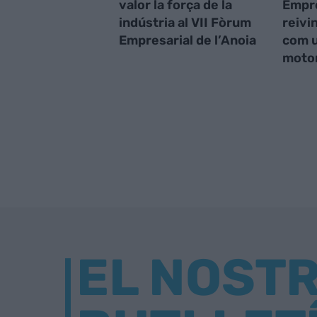
valor la força de la
Empre
indústria al VII Fòrum
reivin
Empresarial de l’Anoia
com u
moto
EL NOST