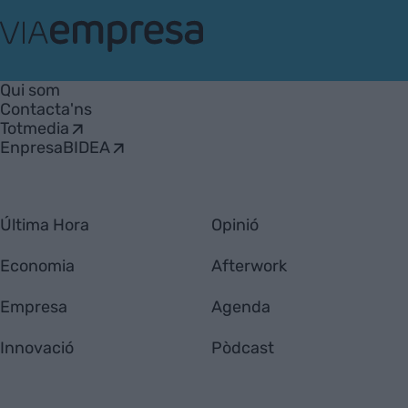
VIA
Empresa
Qui som
Contacta'ns
Totmedia
EnpresaBIDEA
Última Hora
Opinió
Economia
Afterwork
Empresa
Agenda
Innovació
Pòdcast