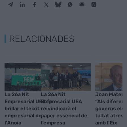
RELACIONADES
La 26a Nit
La 26a Nit
Joan Mateu 
Empresarial UEA fa
Empresarial UEA
“Als diferen
brillar el teixit
reivindicarà el
governs els 
empresarial de
paper essencial de
faltat atrev
l’Anoia
l’empresa
amb l’Eix