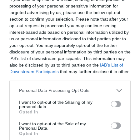
han assolit: ser proclamat el
processing of your personal or sensitive information for
'Millor Mestre Xocolater del
targeted advertising by us, please use the below opt-out
section to confirm your selection. Please note that after your
Món'
opt-out request is processed you may continue seeing
interest-based ads based on personal information utilized by
us or personal information disclosed to third parties prior to
Amb només 26 anys, Crusellas va aconseguir un
your opt-out. You may separately opt-out of the further
repte que molts pocs professionals al món dir que
disclosure of your personal information by third parties on the
IAB’s list of downstream participants. This information may
han assolit: ser proclamat el
Millor Mestre
also be disclosed by us to third parties on the
IAB’s List of
Xocolater del Món
(
World Chocolate Masters
Downstream Participants
that may further disclose it to other
2022
). En aquesta conferència, Crusellas
third parties.
compartirà el seu recorregut des dels seus inicis
Personal Data Processing Opt Outs
com a aprenent de pastisser de Barcelona fins
arribar a ser el millor mestre xocolater del món. Un
I want to opt-out of the Sharing of my
personal data.
èxit que no és fruit de la casualitat, sinó d’anys de
Opted In
treball intens, formació constant, sacrificis
I want to opt-out of the Sale of my
personals i una visió molt clara de fins on volia
Personal Data.
Opted In
arribar.