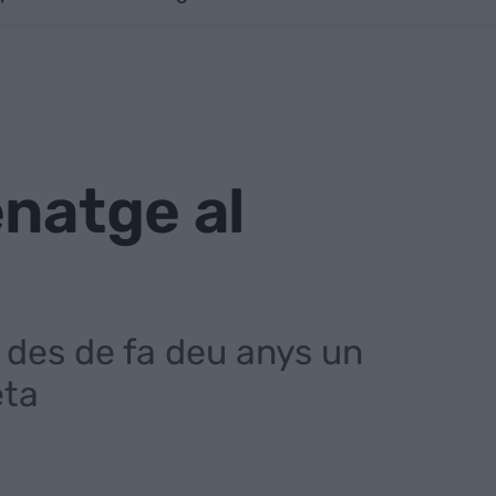
enatge al
des de fa deu anys un
eta