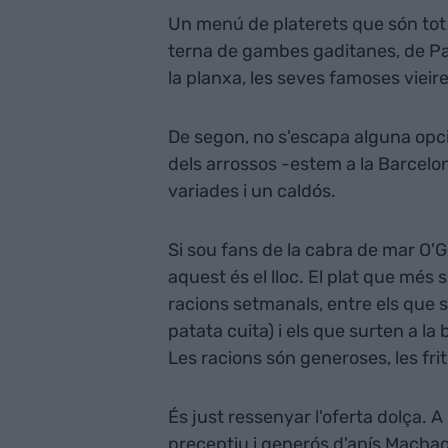
Un menú de platerets que són tot 
terna de gambes gaditanes, de Pal
la planxa, les seves famoses vieir
De segon, no s'escapa alguna opc
dels arrossos -estem a la Barcel
variades i un caldós.
Si sou fans de la cabra de mar O'
aquest és el lloc. El plat que més 
racions setmanals, entre els que s
patata cuita) i els que surten a la
Les racions són generoses, les frit
És just ressenyar l'oferta dolça. A
preceptiu i generós d'anís Machaqu