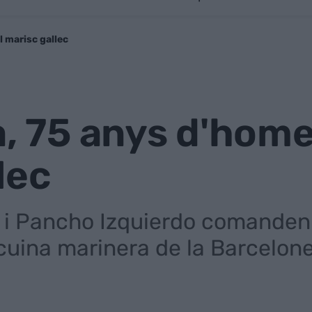
l marisc gallec
a, 75 anys d'hom
lec
i Pancho Izquierdo comanden 
 cuina marinera de la Barcelon