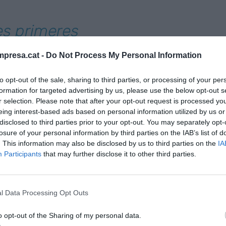
les primeres
litat de
presa.cat -
Do Not Process My Personal Information
 portes el 1944
to opt-out of the sale, sharing to third parties, or processing of your per
formation for targeted advertising by us, please use the below opt-out s
r selection. Please note that after your opt-out request is processed y
eing interest-based ads based on personal information utilized by us or
risqueries de qualitat de Barcelona. Va obrir
disclosed to third parties prior to your opt-out. You may separately opt-
losure of your personal information by third parties on the IAB’s list of
gostera ja tenia una història d'amor pròpia per
. This information may also be disclosed by us to third parties on the
IA
 quan va visitar-lo amb un primer nuvi; una
Participants
that may further disclose it to other third parties.
s traspassava no va dubtar en interessar-se per
ual. Va ser una inversió forta, de prop d'un milió
onsciència el personal, el receptari i els
l Data Processing Opt Outs
 solera que no podia perdre els seus rituals però
 La feina s'ha fet bé. La prova fefaent són els 1,8
o opt-out of the Sharing of my personal data.