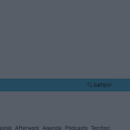
CAT
ESP
pinió
Afterwork
Agenda
Pòdcasts
Territori