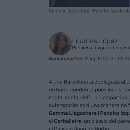
Gemma Llagostera i Pancho Izquierdo 
Lourdes López
Periodista experta en gas
31 de Maig de 2019 - 05:3
Barcelona
A una Barceloneta doblegada al tur
de barri, queden ja pocs locals qu
molta, molta història. I en particu
extemporànies d'una manera de fe
Gemma Llagostera
i
Pancho Izq
el
Carballeira
, un clàssic del carr
al Passeig Joan de Borbó.