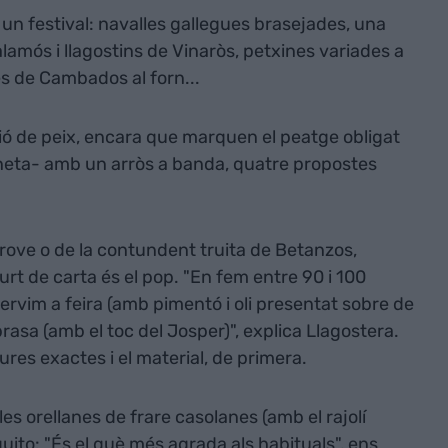
un festival: navalles gallegues brasejades, una
amós i llagostins de Vinaròs, petxines variades a
es de Cambados al forn...
ió de peix, encara que marquen el peatge obligat
oneta- amb un arròs a banda, quatre propostes
Grove o de la contundent truita de Betanzos,
surt de carta és el pop. "En fem entre 90 i 100
ervim a feira (amb pimentó i oli presentat sobre de
 brasa (amb el toc del Josper)", explica Llagostera.
ures exactes i el material, de primera.
 les orellanes de frare casolanes (amb el rajolí
ito: "És el què més agrada als habituals", ens